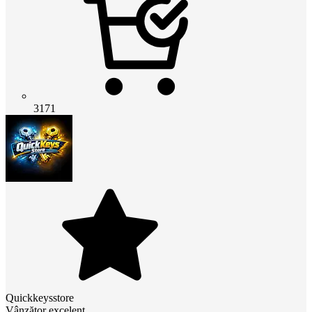
3171
Quickkeysstore
Vânzător excelent