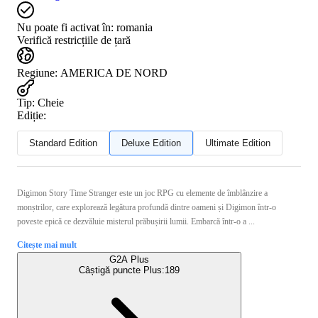
Nu poate fi activat în:
romania
Verifică restricțiile de țară
Regiune
:
AMERICA DE NORD
Tip
:
Cheie
Ediție:
Standard Edition
Deluxe Edition
Ultimate Edition
Digimon Story Time Stranger este un joc RPG cu elemente de îmblânzire a
monștrilor, care explorează legătura profundă dintre oameni și Digimon într-o
poveste epică ce dezvăluie misterul prăbușirii lumii. Embarcă într-o a ...
Citește mai mult
G2A Plus
Câștigă puncte Plus:
189