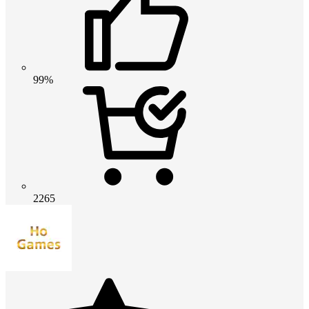
99%
2265