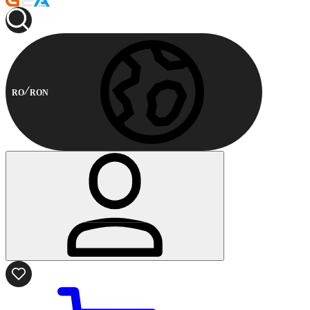
RO
RON