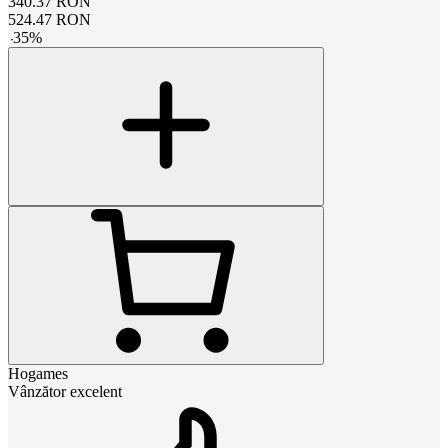
340.37
RON
524.47
RON
-
35
%
Hogames
Vânzător excelent