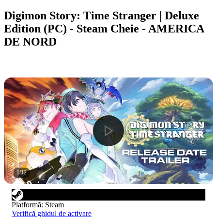
Digimon Story: Time Stranger | Deluxe
Edition (PC) - Steam Cheie - AMERICA
DE NORD
1
/
12
Platformă
:
Steam
Verifică ghidul de activare