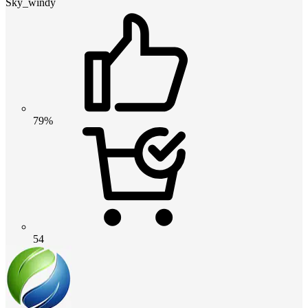
Sky_windy
79%
54