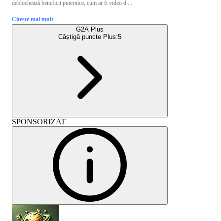
deblochează beneficii puternice, cum ar fi video d ...
Citește mai mult
G2A Plus
Câștigă puncte Plus:
5
SPONSORIZAT