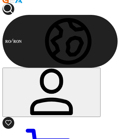
RO
RON