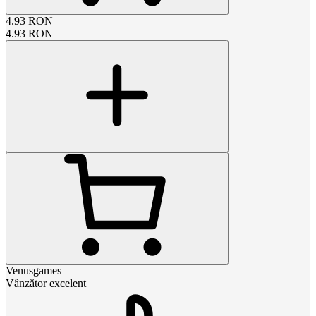
4.93
RON
4.93
RON
Venusgames
Vânzător excelent