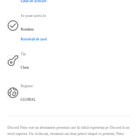
Ghid de activare
Se poate activa în
:
România
Restricții de țară
Tip
:
Cheie
Regiune
:
GLOBAL
Discord Nitro este un abonament premium care îți ridică experiența pe Discord la un
nivel superior. Fie că discuți, streamezi sau doar petreci timpul cu prietenii, Nitro