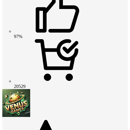
97%
20529