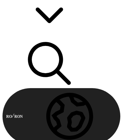
RO
RON