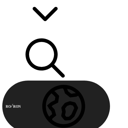
RO
RON