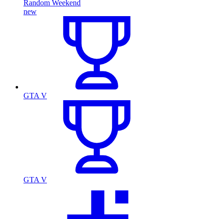
Random Weekend
new
GTA V
GTA V