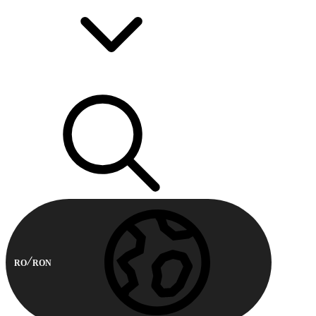
RO
RON