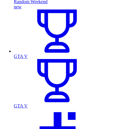
Random Weekend
new
GTA V
GTA V