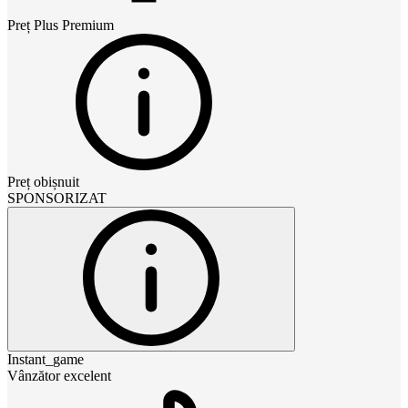
Preț
Plus Premium
Preț obișnuit
SPONSORIZAT
Instant_game
Vânzător excelent