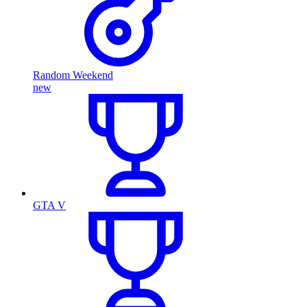
Random Weekend
new
GTA V