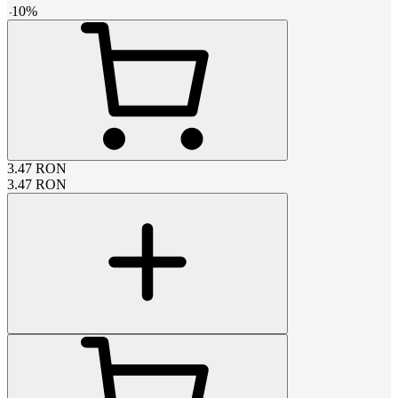
-
10
%
3.47
RON
3.47
RON