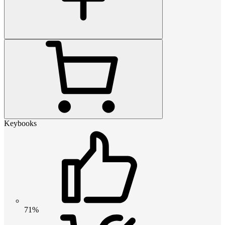
Keybooks
71%