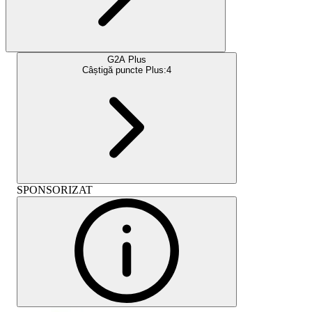
G2A Plus
Câștigă puncte Plus:
4
SPONSORIZAT