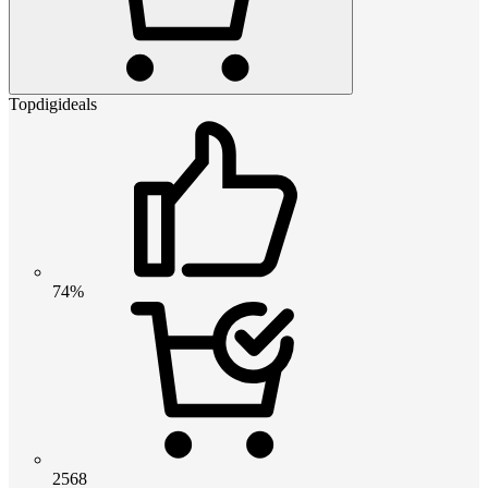
Topdigideals
74%
2568