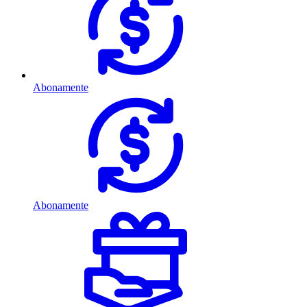
Abonamente
Abonamente