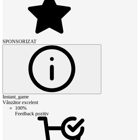
SPONSORIZAT
Instant_game
Vânzător excelent
100%
Feedback pozitiv