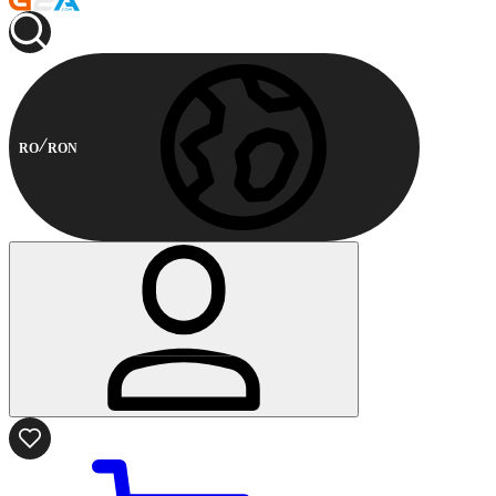
RO
RON