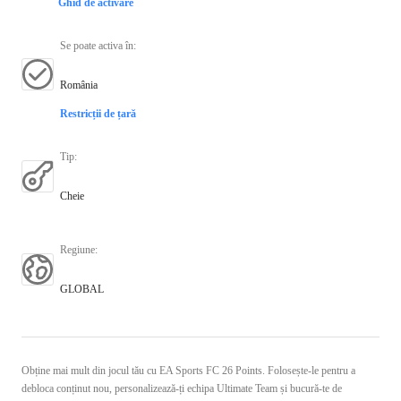
Ghid de activare
Se poate activa în
:
România
Restricții de țară
Tip
:
Cheie
Regiune
:
GLOBAL
Obține mai mult din jocul tău cu EA Sports FC 26 Points. Folosește-le pentru a
debloca conținut nou, personalizează-ți echipa Ultimate Team și bucură-te de