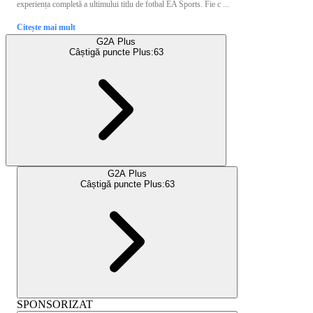
experiența completă a ultimului titlu de fotbal EA Sports. Fie c ...
Citește mai mult
G2A Plus
Câștigă puncte Plus:
63
G2A Plus
Câștigă puncte Plus:
63
SPONSORIZAT