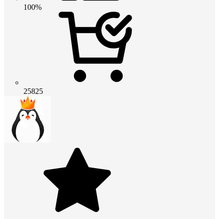
100%
25825