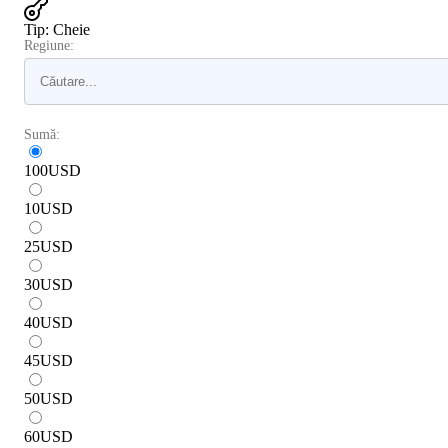
Tip
:
Cheie
Regiune:
Sumă:
100
USD
10
USD
25
USD
30
USD
40
USD
45
USD
50
USD
60
USD