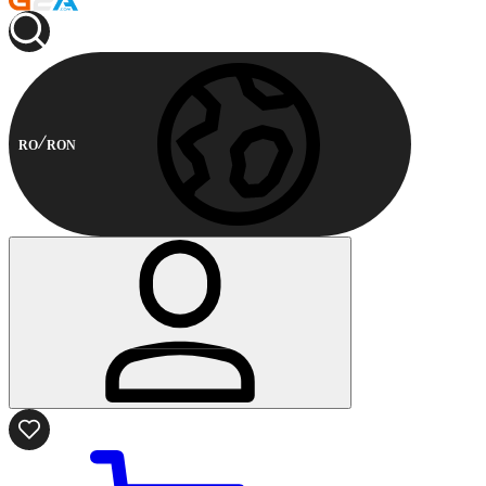
RO
RON