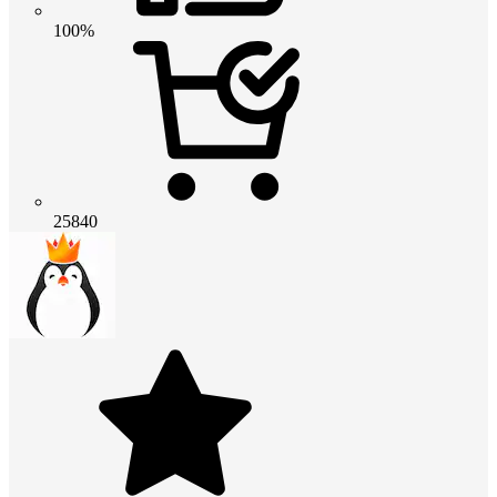
100%
25840