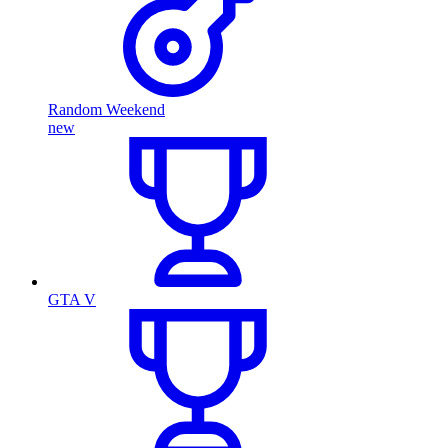
Random Weekend
new
GTA V