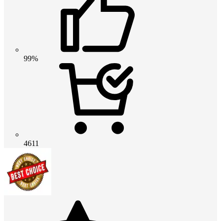
99%
4611