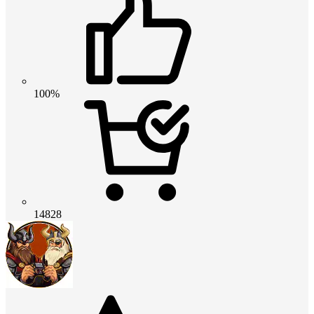
100%
14828