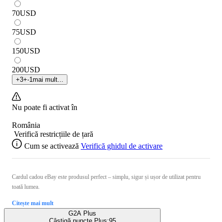
70
USD
75
USD
150
USD
200
USD
+
3
+
-1
mai mult...
Nu poate fi activat în
România
Verifică restricțiile de țară
Cum se activează
Verifică ghidul de activare
Cardul cadou eBay este produsul perfect – simplu, sigur și ușor de utilizat pentru
toată lumea.
Citește mai mult
G2A Plus
Câștigă puncte Plus:
95