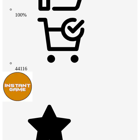
100%
44116