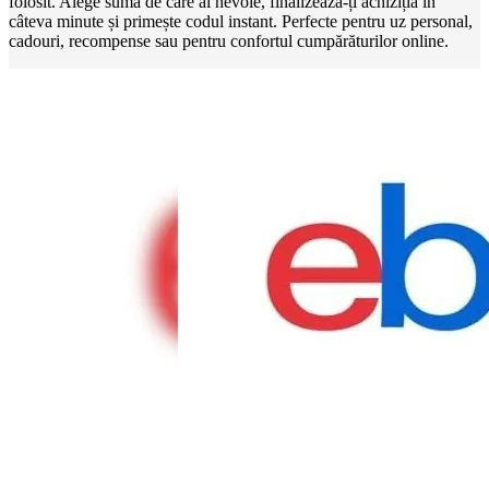
folosit. Alege suma de care ai nevoie, finalizează-ți achiziția în
câteva minute și primește codul instant. Perfecte pentru uz personal,
cadouri, recompense sau pentru confortul cumpărăturilor online.