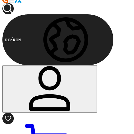
RO
RON