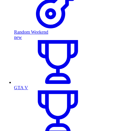
Random Weekend
new
GTA V