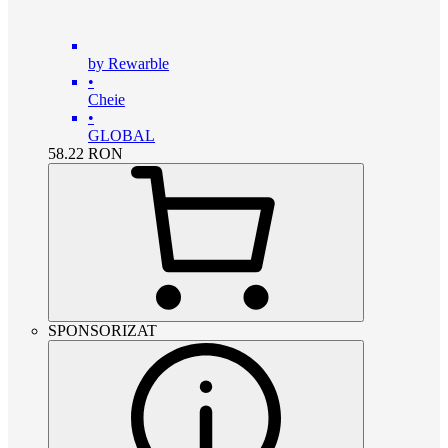
by Rewarble
•
Cheie
•
GLOBAL
58.22
RON
SPONSORIZAT