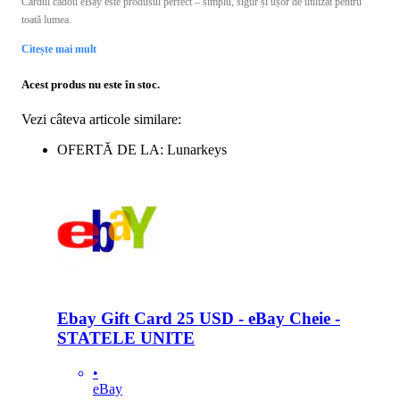
Cardul cadou eBay este produsul perfect – simplu, sigur și ușor de utilizat pentru
toată lumea.
Citește mai mult
Acest produs nu este în stoc.
Vezi câteva articole similare:
OFERTĂ DE LA: Lunarkeys
Ebay Gift Card 25 USD - eBay Cheie -
STATELE UNITE
•
eBay