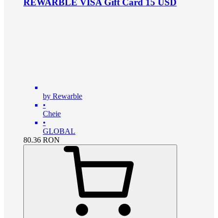
REWARBLE VISA Gift Card 15 USD
by Rewarble
•
Cheie
•
GLOBAL
80.36
RON