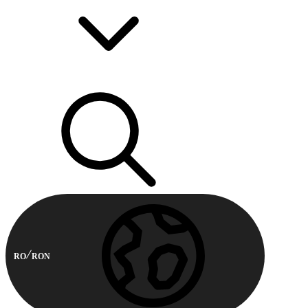
RO
RON