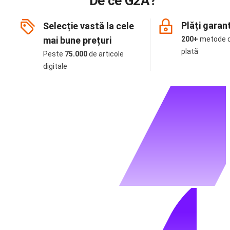
De ce G2A?
Plăți garan
Selecție vastă la cele
mai bune prețuri
200+
metode 
plată
Peste
75.000
de articole
digitale