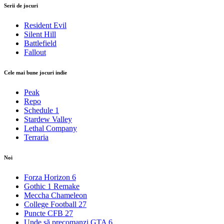
Serii de jocuri
Resident Evil
Silent Hill
Battlefield
Fallout
Cele mai bune jocuri indie
Peak
Repo
Schedule 1
Stardew Valley
Lethal Company
Terraria
Noi
Forza Horizon 6
Gothic 1 Remake
Meccha Chameleon
College Football 27
Puncte CFB 27
Unde să precomanzi GTA 6