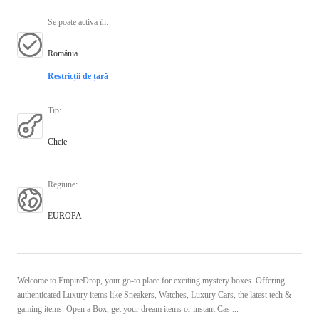
Se poate activa în
:
România
Restricții de țară
Tip
:
Cheie
Regiune
:
EUROPA
Welcome to EmpireDrop, your go-to place for exciting mystery boxes. Offering
authenticated Luxury items like Sneakers, Watches, Luxury Cars, the latest tech &
gaming items. Open a Box, get your dream items or instant Cas ...