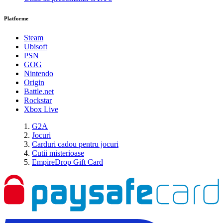
Platforme
Steam
Ubisoft
PSN
GOG
Nintendo
Origin
Battle.net
Rockstar
Xbox Live
G2A
Jocuri
Carduri cadou pentru jocuri
Cutii misterioase
EmpireDrop Gift Card