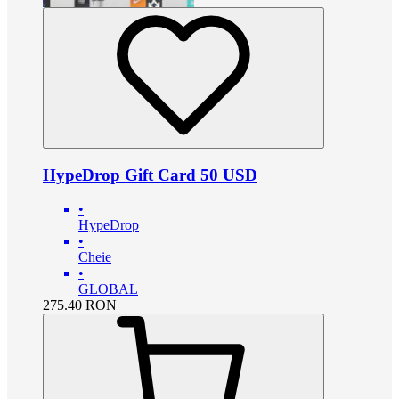
HypeDrop Gift Card 50 USD
•
HypeDrop
•
Cheie
•
GLOBAL
275.40
RON