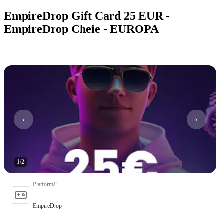
EmpireDrop Gift Card 25 EUR -
EmpireDrop Cheie - EUROPA
1
/
2
Platformă
:
EmpireDrop