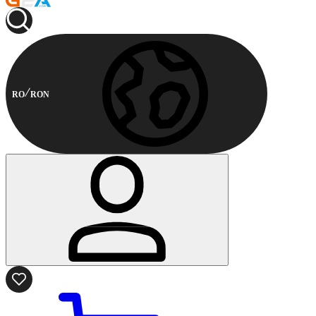
RO
RON