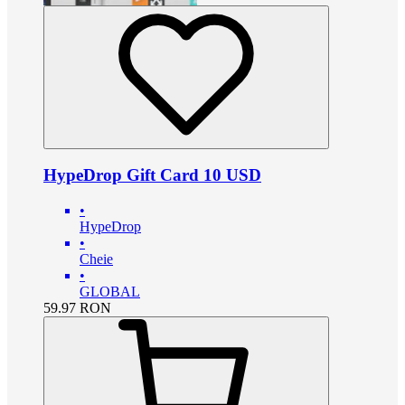
HypeDrop Gift Card 10 USD
•
HypeDrop
•
Cheie
•
GLOBAL
59.97
RON