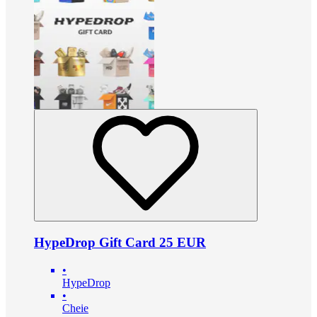
HypeDrop Gift Card 25 EUR
•
HypeDrop
•
Cheie