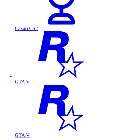
Cazuri CS2
GTA V
GTA V