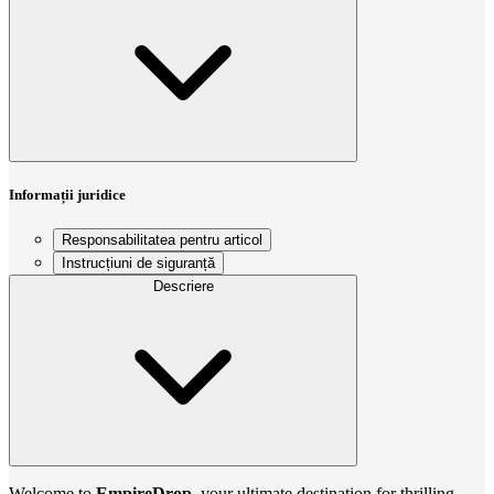
Informații juridice
Responsabilitatea pentru articol
Instrucțiuni de siguranță
Descriere
Welcome to
EmpireDrop
, your ultimate destination for thrilling