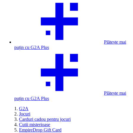
Plătește mai
puțin cu G2A Plus
Plătește mai
puțin cu G2A Plus
G2A
Jocuri
Carduri cadou pentru jocuri
Cutii misterioase
EmpireDrop Gift Card