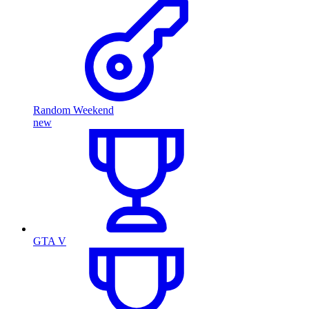
Random Weekend
new
GTA V