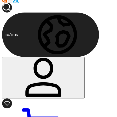
RO
RON