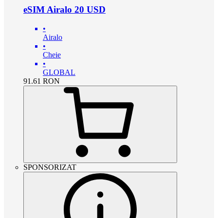
eSIM Airalo 20 USD
•
Airalo
•
Cheie
•
GLOBAL
91.61
RON
SPONSORIZAT