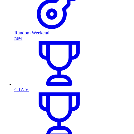
Random Weekend
new
GTA V