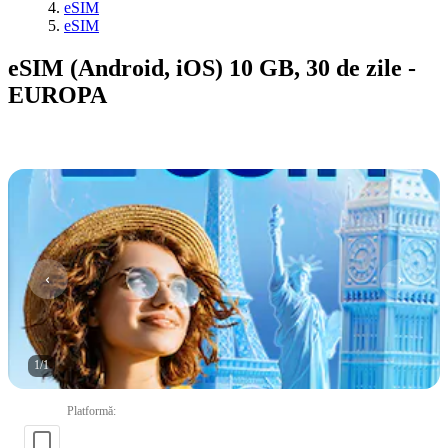
eSIM
eSIM
eSIM (Android, iOS) 10 GB, 30 de zile -
EUROPA
1
/
1
Platformă
: