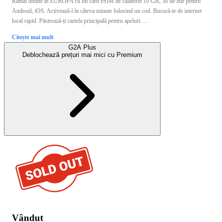
Rămâi online în EUROPA cu un card eSIM de călătorie 10 GB, 30 de zile pentru
Android, iOS. Activează-l în câteva minute folosind un cod. Bucură-te de internet
local rapid. Păstrează-ți cartela principală pentru apeluri. ...
Citește mai mult
G2A Plus
Deblochează prețuri mai mici cu
Premium
Vândut