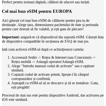
Perfect pentru nomazi digitali, călători de afaceri sau turiști.
Cel mai bun eSIM pentru EUROPA
Aici găsești cel mai bun eSIM de călătorie pentru țara ta de
destinație. Alege țara, dimensiunea pachetului de date și perioada
pentru care dorești să fie valabil, și ești gata de plecare!
Important:
asigură-te că dispozitivul tău suportă eSIM. Găsești lista
de dispozitive compatibile în secțiunea de FAQ de mai jos.
Iată cum activezi eSIM-ul după ce achiziționezi cartela:
Accesează Setări -> Rețea & Internet (sau Conexiuni) ->
Rețea mobilă -> Adaugă operator/Adaugă eSIM.
Alege "Introdu manual codul de activare" sau o opțiune
similară.
Copiază codul de activare primit, lipește-l în câmpul
corespunzător și confirmă.
Așteaptă ca eSIM-ul să se descarce și să se instaleze. Gata,
ești pregătit!
Procesul de mai sus este pentru dispozitive Android, dar activarea pe
iOS este similară.