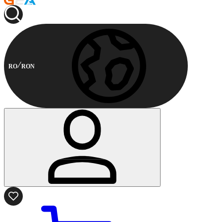
RO
RON