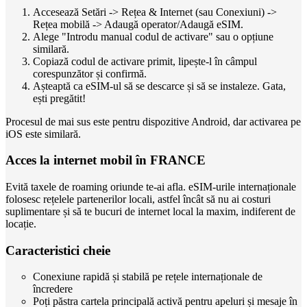
Accesează Setări -> Rețea & Internet (sau Conexiuni) ->
Rețea mobilă -> Adaugă operator/Adaugă eSIM.
Alege "Introdu manual codul de activare" sau o opțiune
similară.
Copiază codul de activare primit, lipește-l în câmpul
corespunzător și confirmă.
Așteaptă ca eSIM-ul să se descarce și să se instaleze. Gata,
ești pregătit!
Procesul de mai sus este pentru dispozitive Android, dar activarea pe
iOS este similară.
Acces la internet mobil în FRANCE
Evită taxele de roaming oriunde te-ai afla. eSIM-urile internaționale
folosesc rețelele partenerilor locali, astfel încât să nu ai costuri
suplimentare și să te bucuri de internet local la maxim, indiferent de
locație.
Caracteristici cheie
Conexiune rapidă și stabilă pe rețele internaționale de
încredere
Poți păstra cartela principală activă pentru apeluri și mesaje în