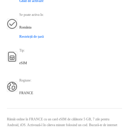
Ghid de activare
Se poate activa în
:
România
Restricții de țară
Tip
:
eSIM
Regiune
:
FRANCE
Rămâi online în FRANCE cu un card eSIM de călătorie 5 GB, 7 zile pentru
Android, iOS. Activează-l în câteva minute folosind un cod. Bucură-te de internet