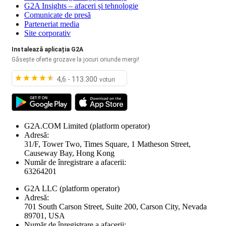
G2A Insights – afaceri și tehnologie
Comunicate de presă
Parteneriat media
Site corporativ
Instalează aplicația G2A
Găsește oferte grozave la jocuri oriunde mergi!
4,6 - 113.300
voturi
G2A.COM Limited
(platform operator)
Adresă:
31/F, Tower Two, Times Square, 1 Matheson Street,
Causeway Bay, Hong Kong
Număr de înregistrare a afacerii:
63264201
G2A LLC
(platform operator)
Adresă:
701 South Carson Street, Suite 200, Carson City, Nevada
89701, USA
Număr de înregistrare a afacerii: