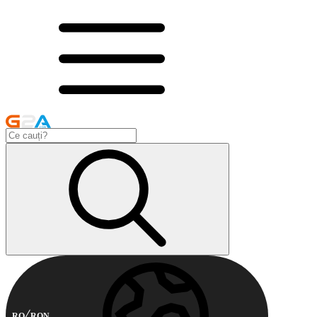
RO
RON