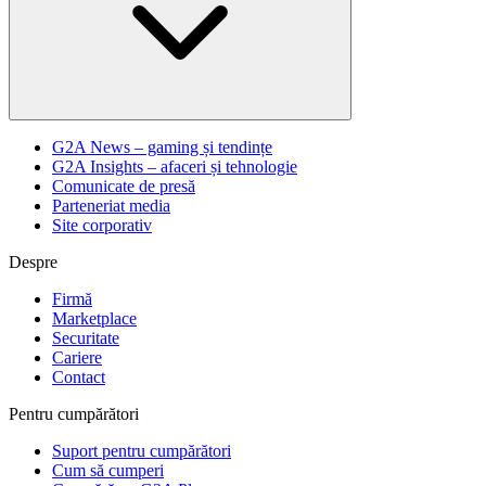
G2A News – gaming și tendințe
G2A Insights – afaceri și tehnologie
Comunicate de presă
Parteneriat media
Site corporativ
Despre
Firmă
Marketplace
Securitate
Cariere
Contact
Pentru cumpărători
Suport pentru cumpărători
Cum să cumperi