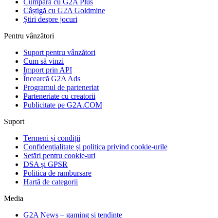
Cumpără cu G2A Plus
Câștigă cu G2A Goldmine
Știri despre jocuri
Pentru vânzători
Suport pentru vânzători
Cum să vinzi
Import prin API
Încearcă G2A Ads
Programul de parteneriat
Parteneriate cu creatorii
Publicitate pe G2A.COM
Suport
Termeni și condiții
Confidențialitate și politica privind cookie-urile
Setări pentru cookie-uri
DSA și GPSR
Politica de rambursare
Hartă de categorii
Media
G2A News – gaming și tendințe