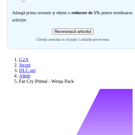
Adaugă prima recenzie și obține o
reducere de 5%
pentru următoarea
achiziție
Recenzează articolul
Clienții conectați cu cel puțin 1 achiziție pot recenza
G2A
Jocuri
DLC-uri
Altele
Far Cry Primal - Wenja Pack