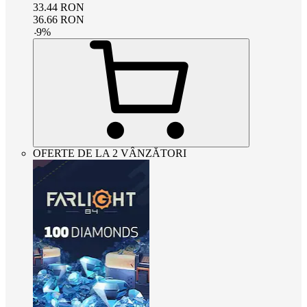
33.44
RON
36.66
RON
-
9
%
OFERTE DE LA 2 VÂNZĂTORI