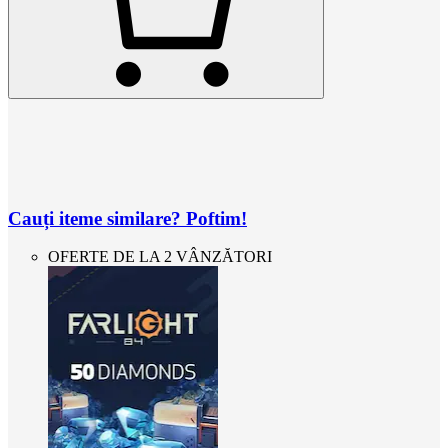
Cauți iteme similare? Poftim!
OFERTE DE LA 2 VÂNZĂTORI