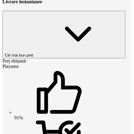
Livrare instantanee
Cel mai bun preț
Preț obișnuit
Playarea
91%