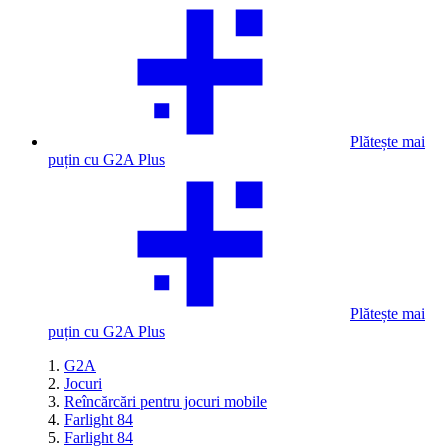
Plătește mai
puțin cu G2A Plus
Plătește mai
puțin cu G2A Plus
G2A
Jocuri
Reîncărcări pentru jocuri mobile
Farlight 84
Farlight 84