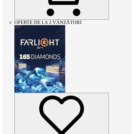
OFERTE DE LA 2 VÂNZĂTORI