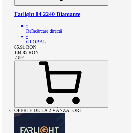
Farlight 84 2240 Diamante
•
Reîncărcare directă
•
GLOBAL
85.91
RON
104.85
RON
-
18
%
OFERTE DE LA 2 VÂNZĂTORI