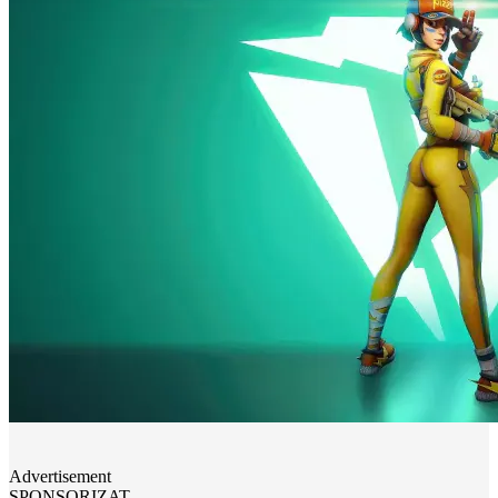
Advertisement
SPONSORIZAT