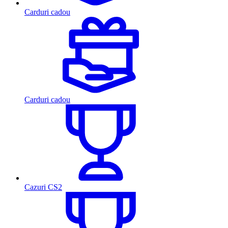
Carduri cadou
Carduri cadou
Cazuri CS2