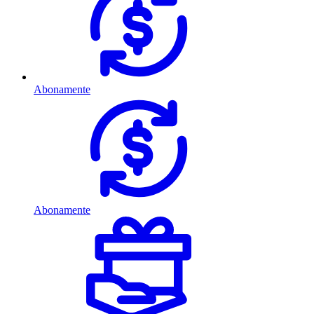
Abonamente
Abonamente