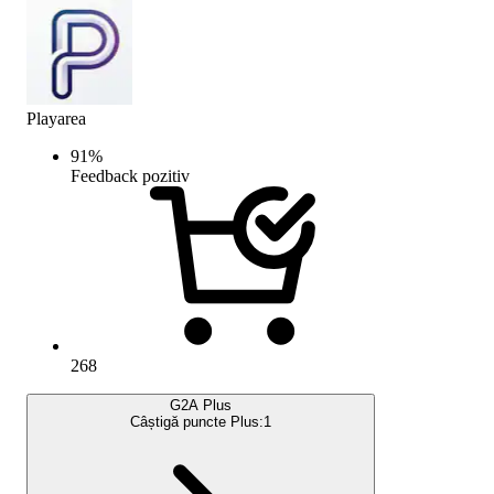
Playarea
91
%
Feedback pozitiv
268
G2A Plus
Câștigă puncte Plus:
1