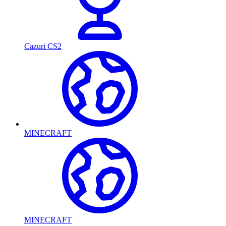
Cazuri CS2
MINECRAFT
MINECRAFT