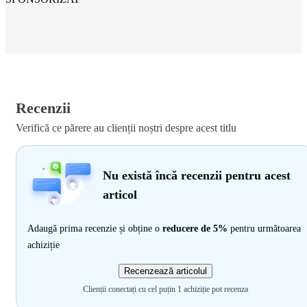
Recenzii
Verifică ce părere au clienții noștri despre acest titlu
Nu există încă recenzii pentru acest
articol
Adaugă prima recenzie și obține o
reducere de 5%
pentru următoarea
achiziție
Recenzează articolul
Clienții conectați cu cel puțin 1 achiziție pot recenza