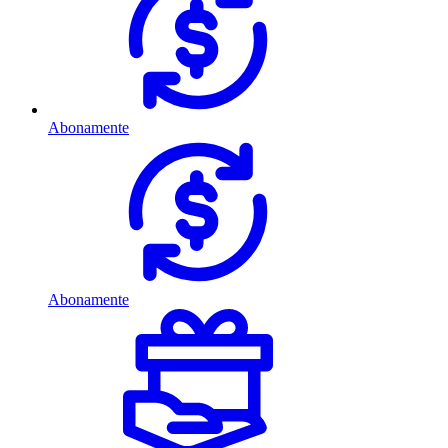
Abonamente
Abonamente