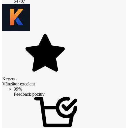
54787
Keyzoo
Vânzător excelent
99%
Feedback pozitiv