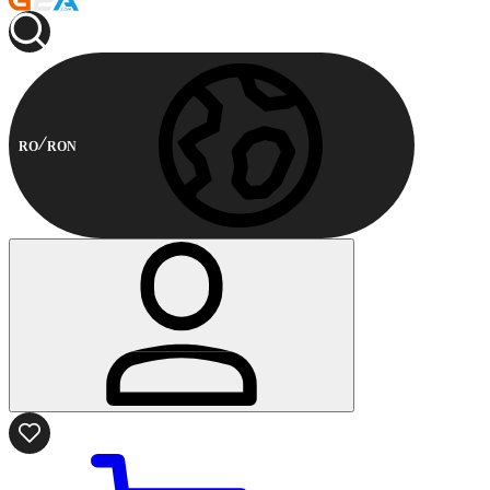
RO
RON