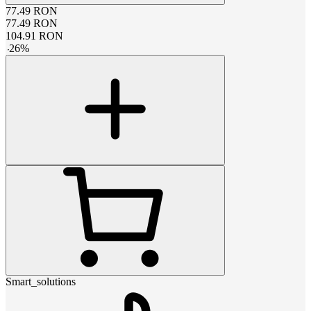
77.49
RON
77.49
RON
104.91
RON
-
26
%
Smart_solutions