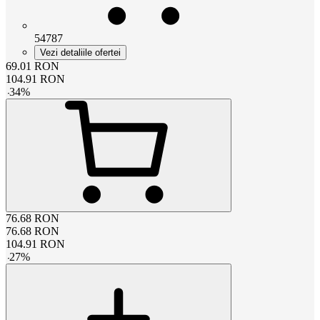
54787
Vezi detaliile ofertei
69.01
RON
104.91
RON
-
34
%
76.68
RON
76.68
RON
104.91
RON
-
27
%