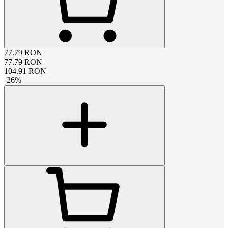
77.79
RON
77.79
RON
104.91
RON
-
26
%