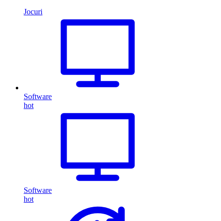
Jocuri
Software
hot
Software
hot