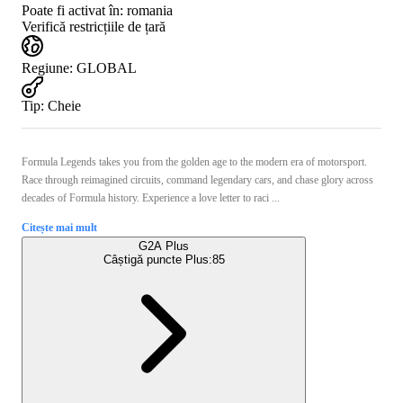
Poate fi activat în:
romania
Verifică restricțiile de țară
Regiune
:
GLOBAL
Tip
:
Cheie
Formula Legends takes you from the golden age to the modern era of motorsport.
Race through reimagined circuits, command legendary cars, and chase glory across
decades of Formula history. Experience a love letter to raci ...
Citește mai mult
G2A Plus
Câștigă puncte Plus:
85