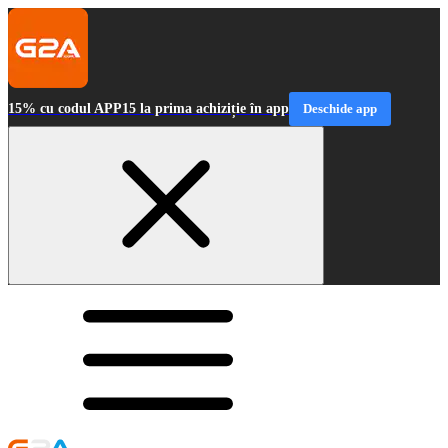
15% cu codul APP15 la prima achiziție în app
Deschide app