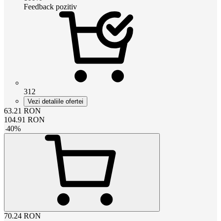
Feedback pozitiv
312
Vezi detaliile ofertei
63.21
RON
104.91
RON
-
40
%
70.24
RON