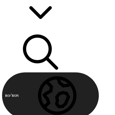
RO
RON