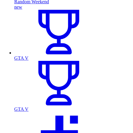
Random Weekend
new
GTA V
GTA V