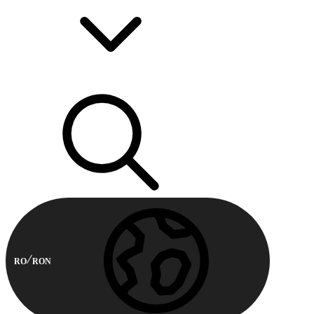
RO
RON