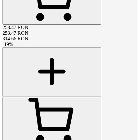
253.47
RON
253.47
RON
314.66
RON
-
19
%