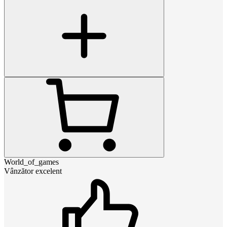
World_of_games
Vânzător excelent