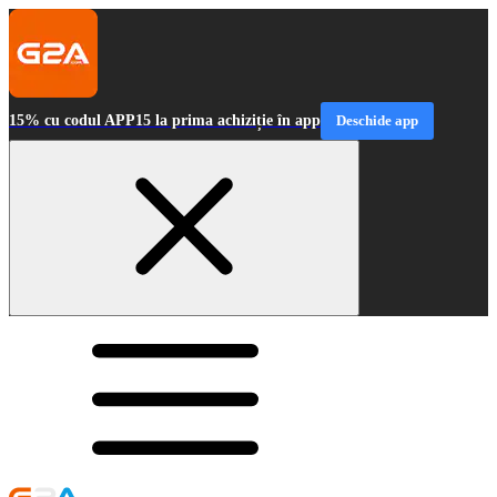
15% cu codul APP15 la prima achiziție în app
Deschide app