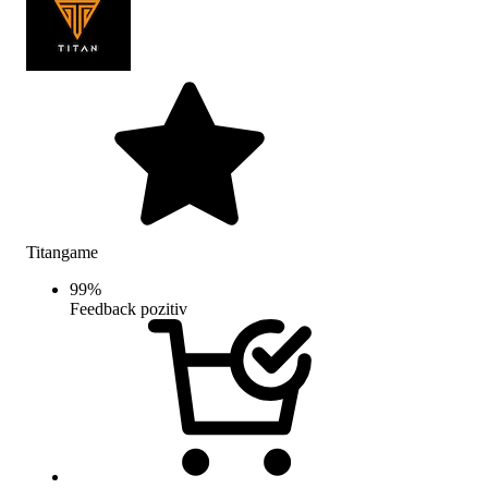
Titangame
99
%
Feedback pozitiv