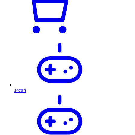
Jocuri