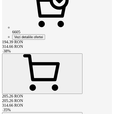
6605
Vezi detaliile ofertei
194.39
RON
314.66
RON
-
38
%
205.26
RON
205.26
RON
314.66
RON
-
35
%