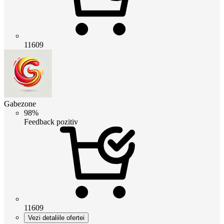
11609
Gabezone
98%
Feedback pozitiv
11609
Vezi detaliile ofertei