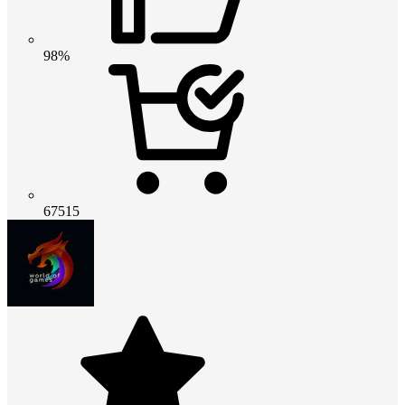
98%
67515