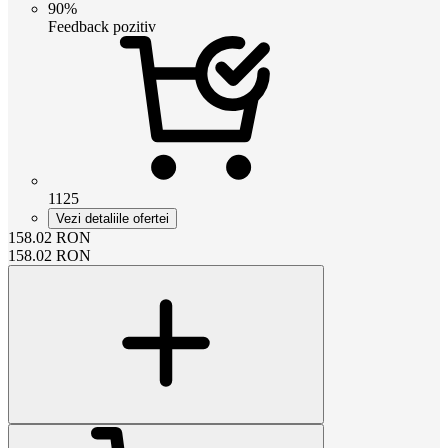
90%
Feedback pozitiv
1125
Vezi detaliile ofertei
158.02
RON
158.02
RON