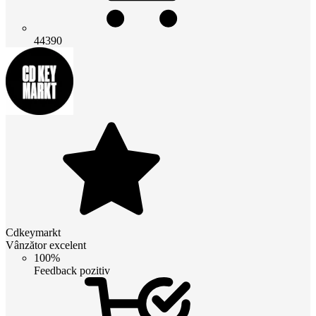
44390
Cdkeymarkt
Vânzător excelent
100%
Feedback pozitiv