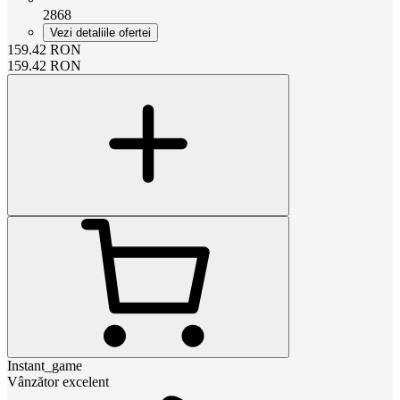
2868
Vezi detaliile ofertei
159.42
RON
159.42
RON
Instant_game
Vânzător excelent