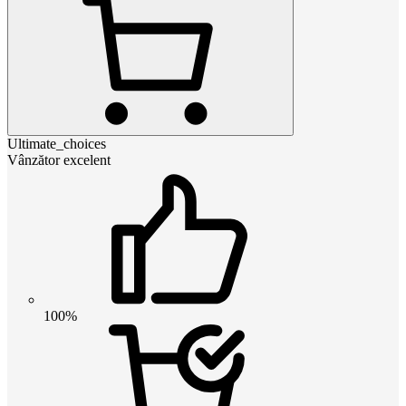
Ultimate_choices
Vânzător excelent
100%