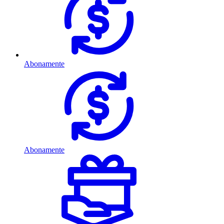
Abonamente
Abonamente