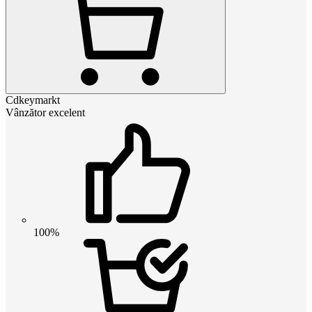
Cdkeymarkt
Vânzător excelent
100%