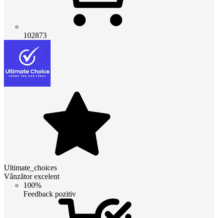
102873
Ultimate_choices
Vânzător excelent
100%
Feedback pozitiv