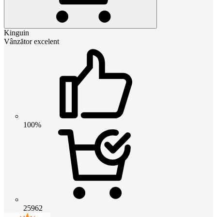
Kinguin
Vânzător excelent
100%
25962