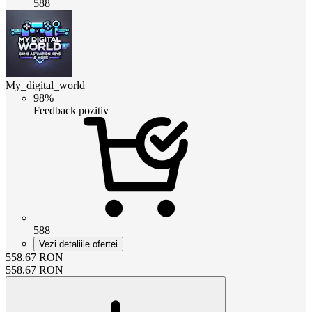
588
My_digital_world
98%
Feedback pozitiv
588
Vezi detaliile ofertei
558.67
RON
558.67
RON