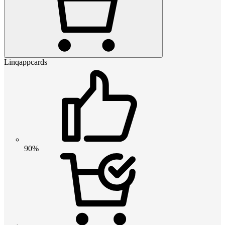
Linqappcards
90%