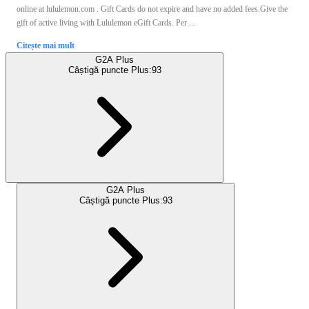
online at lululemon.com . Gift Cards do not expire and have no added fees.Give the
gift of active living with Lululemon eGift Cards. Per ...
Citește mai mult
G2A Plus
Câștigă puncte Plus:
93
G2A Plus
Câștigă puncte Plus:
93