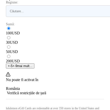
Regiune:
Sumă:
100
USD
30
USD
50
USD
200
USD
+
-5
+
-9
mai mult...
Nu poate fi activat în
România
Verifică restricțiile de țară
lululemon eGift Cards are redeemable at over 350 stores in the United States and