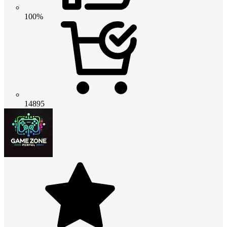
100%
14895