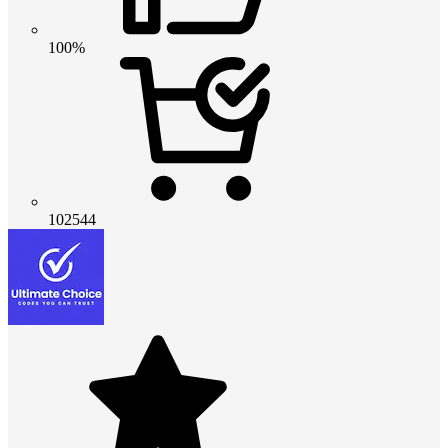
100%
102544