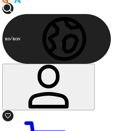
RO
RON