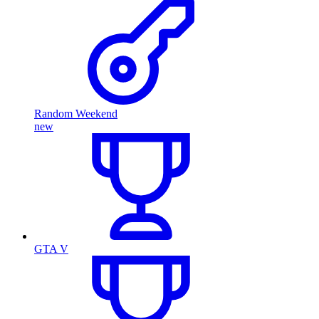
Random Weekend
new
GTA V