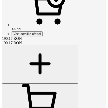
14899
Vezi detaliile ofertei
190.17
RON
190.17
RON