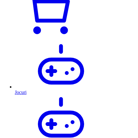
Jocuri