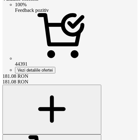
100%
Feedback pozitiv
44391
Vezi detaliile ofertei
181.08
RON
181.08
RON