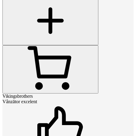
Vikingsbrothers
Vânzător excelent