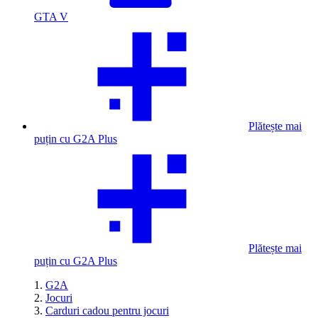
GTA V
Plătește mai
puțin cu G2A Plus
Plătește mai
puțin cu G2A Plus
G2A
Jocuri
Carduri cadou pentru jocuri