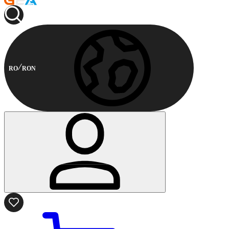
RO
RON