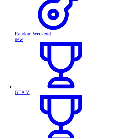
Random Weekend
new
GTA V