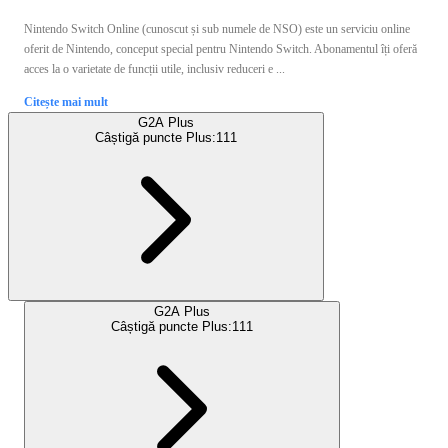
Nintendo Switch Online (cunoscut și sub numele de NSO) este un serviciu online
oferit de Nintendo, conceput special pentru Nintendo Switch. Abonamentul îți oferă
acces la o varietate de funcții utile, inclusiv reduceri e ...
Citește mai mult
G2A Plus
Câștigă puncte Plus:
111
G2A Plus
Câștigă puncte Plus:
111