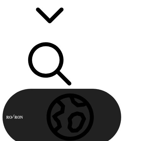
RO
RON