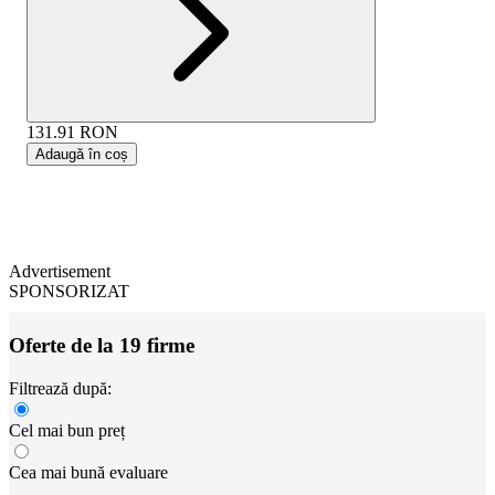
131.91
RON
Adaugă în coș
Advertisement
SPONSORIZAT
Oferte de la 19 firme
Filtrează după:
Cel mai bun preț
Cea mai bună evaluare