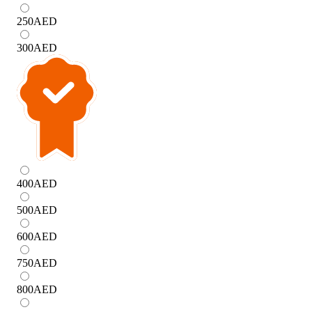
250
AED
300
AED
400
AED
500
AED
600
AED
750
AED
800
AED