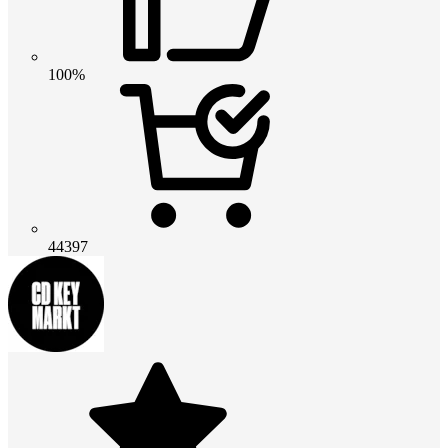
100%
44397