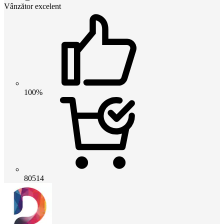
Vânzător excelent
100%
80514