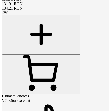
131.91
RON
134.21
RON
-
2
%
Ultimate_choices
Vânzător excelent