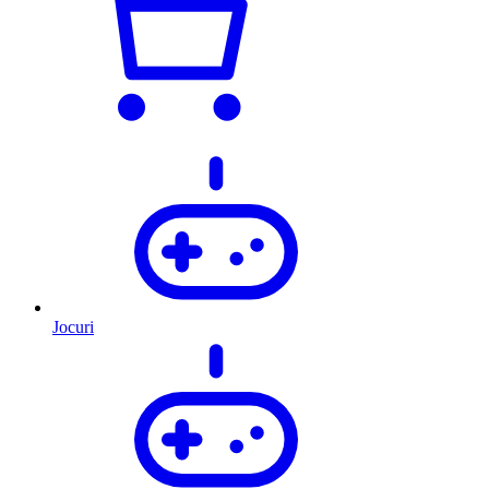
Jocuri