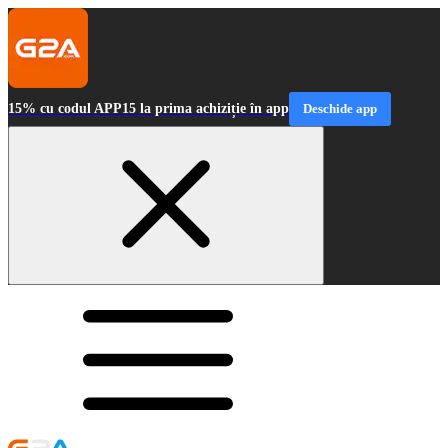
15% cu codul APP15 la prima achiziție în app
Deschide app