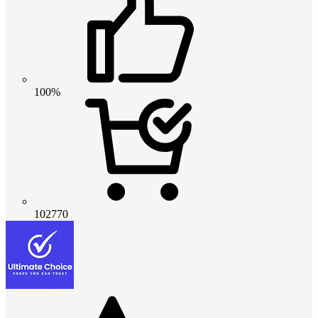
100%
102770