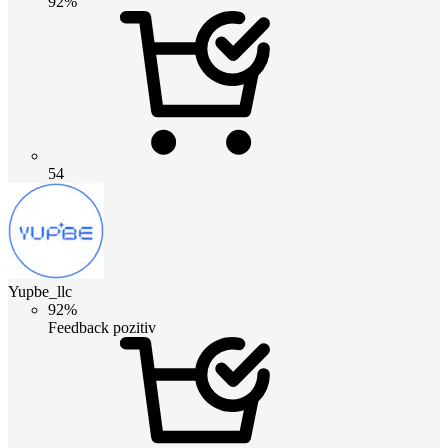
92%
54
Yupbe_llc
92%
Feedback pozitiv