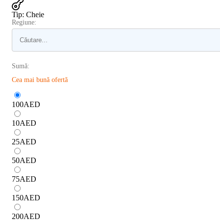
Tip
:
Cheie
Regiune:
Sumă:
Cea mai bună ofertă
100
AED
10
AED
25
AED
50
AED
75
AED
150
AED
200
AED