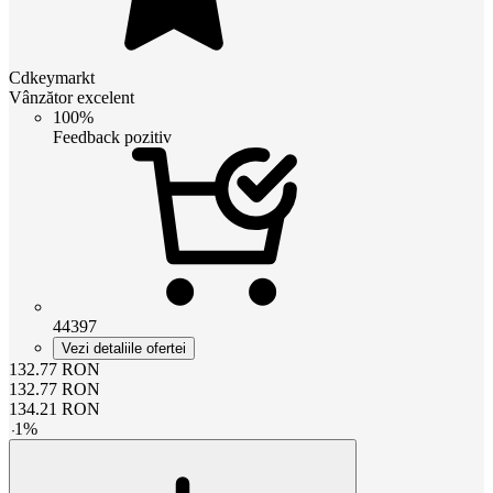
Cdkeymarkt
Vânzător excelent
100%
Feedback pozitiv
44397
Vezi detaliile ofertei
132.77
RON
132.77
RON
134.21
RON
-
1
%