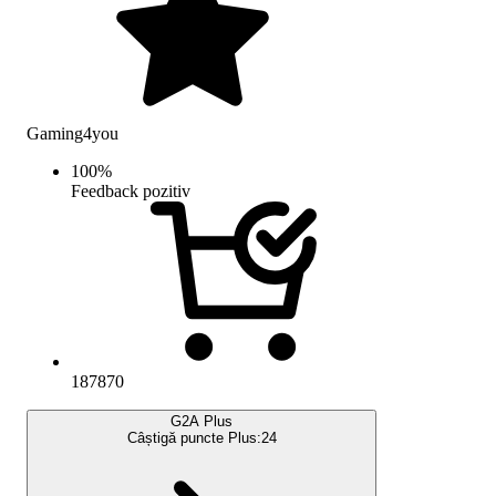
Gaming4you
100
%
Feedback pozitiv
187870
G2A Plus
Câștigă puncte Plus:
24