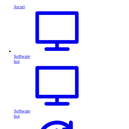
Jocuri
Software
hot
Software
hot