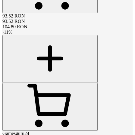
93.52
RON
93.52
RON
104.80
RON
-
11
%
Gamesguru24