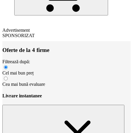
Advertisement
SPONSORIZAT
Oferte de la 4 firme
Filtrează după:
Cel mai bun preț
Cea mai bună evaluare
Livrare instantanee