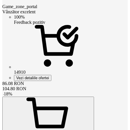
Game_zone_portal
Vânzător excelent
100%
Feedback pozitiv
14910
Vezi detaliile ofertei
86.08
RON
104.80
RON
-
18
%