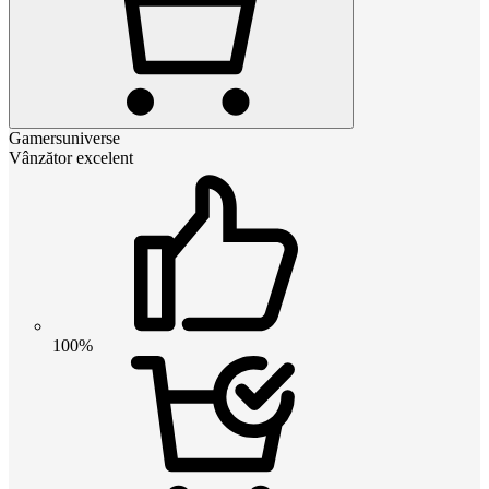
Gamersuniverse
Vânzător excelent
100%