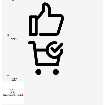
99%
137