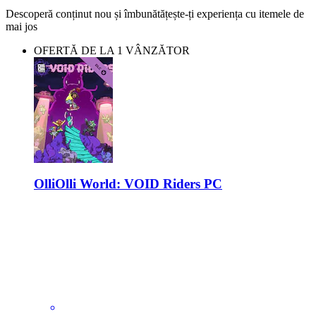
Descoperă conținut nou și îmbunătățește-ți experiența cu itemele de
mai jos
OFERTĂ DE LA 1 VÂNZĂTOR
OlliOlli World: VOID Riders PC