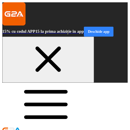
15% cu codul APP15 la prima achiziție în app
Deschide app