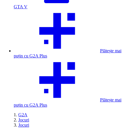
GTA V
Plătește mai
puțin cu G2A Plus
Plătește mai
puțin cu G2A Plus
G2A
Jocuri
Jocuri