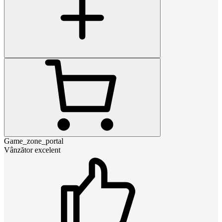
Game_zone_portal
Vânzător excelent