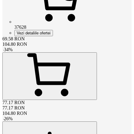
37628
Vezi detaliile ofertei
69.58
RON
104.80
RON
-
34
%
77.17
RON
77.17
RON
104.80
RON
-
26
%