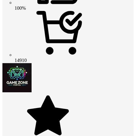
100%
14910