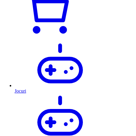
Jocuri