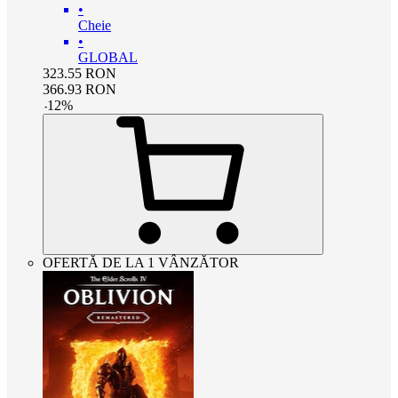
•
Cheie
•
GLOBAL
323.55
RON
366.93
RON
-
12
%
OFERTĂ DE LA 1 VÂNZĂTOR