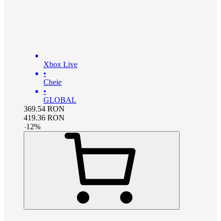
Xbox Live
•
Cheie
•
GLOBAL
369.54
RON
419.36
RON
-
12
%