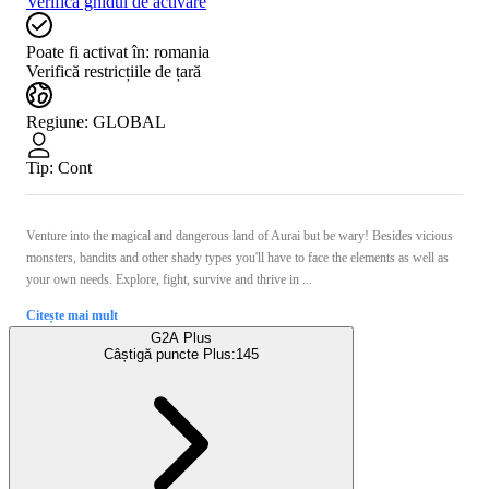
Verifică ghidul de activare
Poate fi activat în:
romania
Verifică restricțiile de țară
Regiune
:
GLOBAL
Tip
:
Cont
Venture into the magical and dangerous land of Aurai but be wary! Besides vicious
monsters, bandits and other shady types you'll have to face the elements as well as
your own needs. Explore, fight, survive and thrive in ...
Citește mai mult
G2A Plus
Câștigă puncte Plus:
145