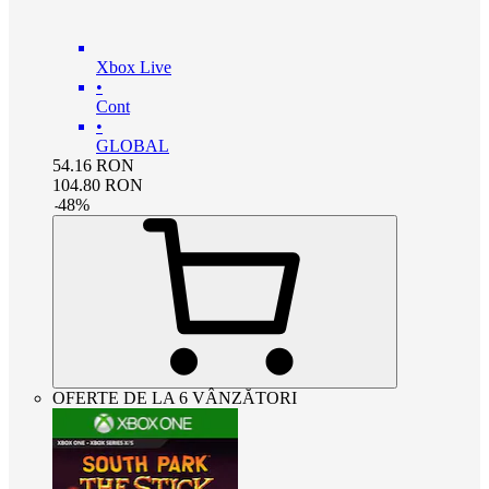
Xbox Live
•
Cont
•
GLOBAL
54.16
RON
104.80
RON
-
48
%
OFERTE DE LA 6 VÂNZĂTORI