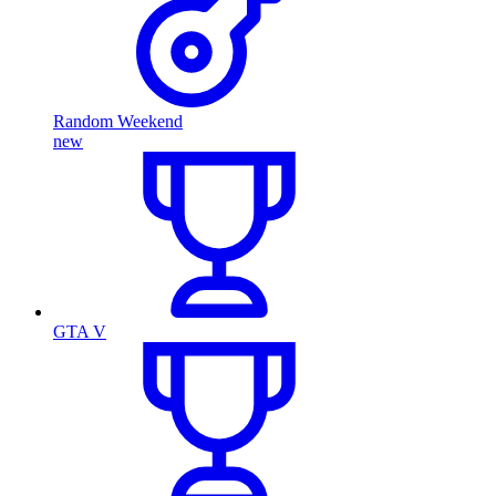
Random Weekend
new
GTA V