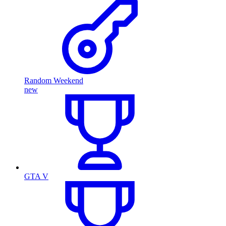
Random Weekend
new
GTA V