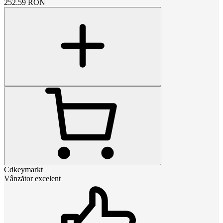
252.59
RON
Cdkeymarkt
Vânzător excelent