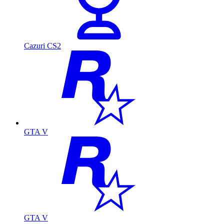
Cazuri CS2
GTA V
GTA V