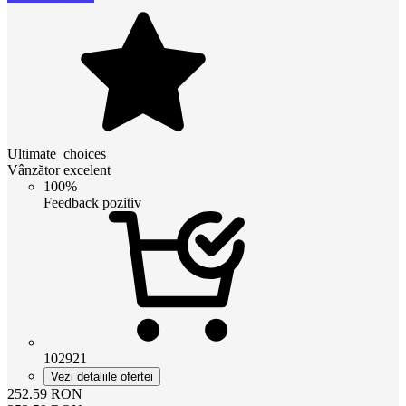
Ultimate_choices
Vânzător excelent
100%
Feedback pozitiv
102921
Vezi detaliile ofertei
252.59
RON