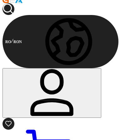
RO
RON