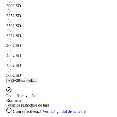
300
USD
325
USD
350
USD
375
USD
400
USD
425
USD
450
USD
500
USD
+
32
+
28
mai mult...
Poate fi activat în
România
Verifică restricțiile de țară
Cum se activează
Verifică ghidul de activare