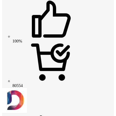
100%
80554