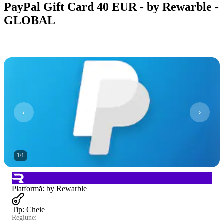
PayPal Gift Card 40 EUR - by Rewarble -
GLOBAL
1
/
1
Platformă
:
by Rewarble
Tip
:
Cheie
Regiune: