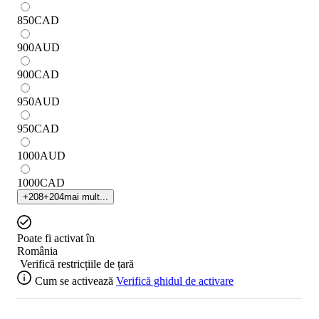
850
CAD
900
AUD
900
CAD
950
AUD
950
CAD
1000
AUD
1000
CAD
+
208
+
204
mai mult...
Poate fi activat în
România
Verifică restricțiile de țară
Cum se activează
Verifică ghidul de activare