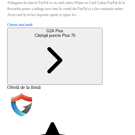
Adăugarea de bani în PayPal cu un card cadou Obține un Card Cadou PayPal de la
Rewarble pentru a adăuga ușor bani în contul tău PayPal și a face tranzacții online.
Acest card îți să faci depozite rapide și sigure în c ...
Citește mai mult
G2A Plus
Câștigă puncte Plus:
75
Ofertă de la firmă