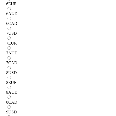
6
EUR
6
AUD
6
CAD
7
USD
7
EUR
7
AUD
7
CAD
8
USD
8
EUR
8
AUD
8
CAD
9
USD