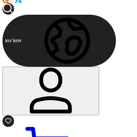
RO
RON