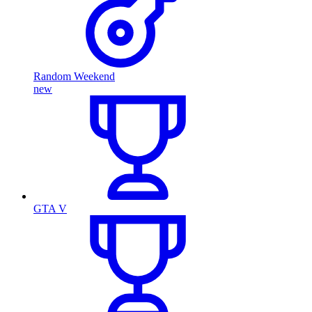
Random Weekend
new
GTA V