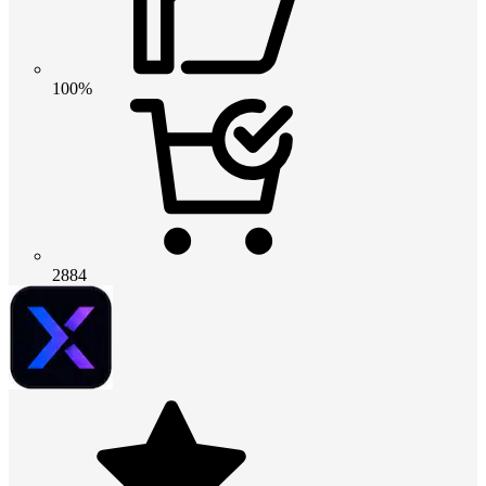
100%
2884