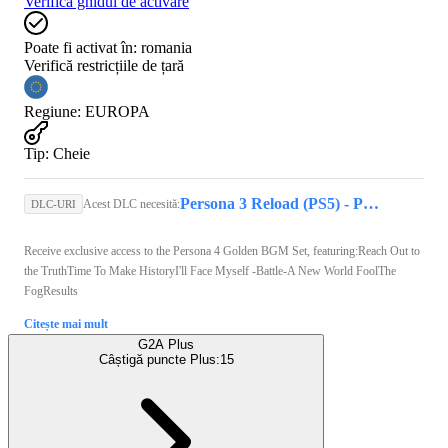
Verifică ghidul de activare
Poate fi activat în:
romania
Verifică restricțiile de țară
Regiune
:
EUROPA
Tip
:
Cheie
Persona 3 Reload (PS5) - PSN Key - GLOBAL
Acest DLC necesită:
DLC-URI
Receive exclusive access to the Persona 4 Golden BGM Set, featuring:Reach Out to
the TruthTime To Make HistoryI'll Face Myself -Battle-A New World FoolThe
FogResults
Citește mai mult
G2A Plus
Câștigă puncte Plus:
15