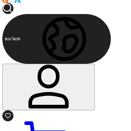
RO
RON