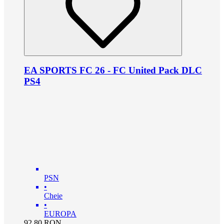
EA SPORTS FC 26 - FC United Pack DLC
PS4
PSN
•
Cheie
•
EUROPA
92.80
RON