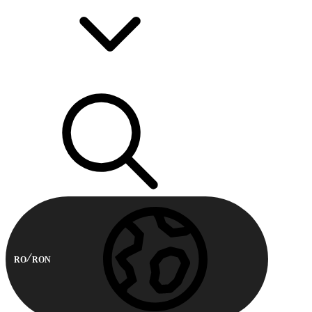
RO
RON