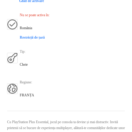
Ghid de activare
Nu se poate activa în
:
România
Restricții de țară
Tip
:
Cheie
Regiune
:
FRANȚA
Cu PlayStation Plus Essential, jocul pe consola ta devine și mai distractiv. Invită
prietenii să se bucure de experiența multiplayer, alătură-te comunităților dedicate unor