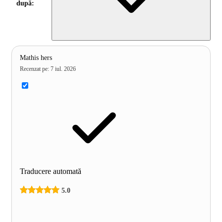
după:
Mathis hers
Recenzat pe
:
7 iul. 2026
Traducere automată
5.0