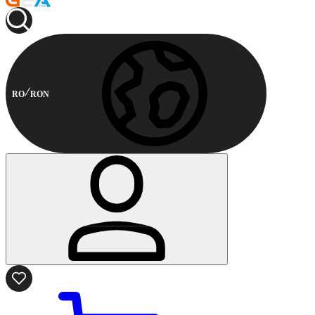
RO
RON