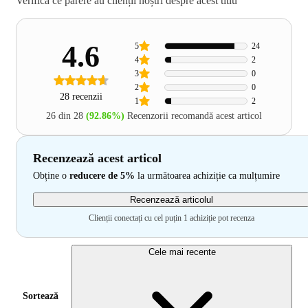
Verifică ce părere au clienții noștri despre acest titlu
4.6
5
24
4
2
3
0
2
0
28 recenzii
1
2
26 din 28
(92.86%)
Recenzorii recomandă acest articol
Recenzează acest articol
Obține o
reducere de 5%
la următoarea achiziție ca mulțumire
Recenzează articolul
Clienții conectați cu cel puțin 1 achiziție pot recenza
Cele mai recente
Sortează