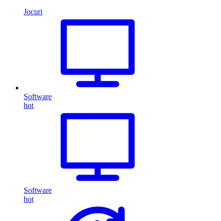
Jocuri
Software
hot
Software
hot