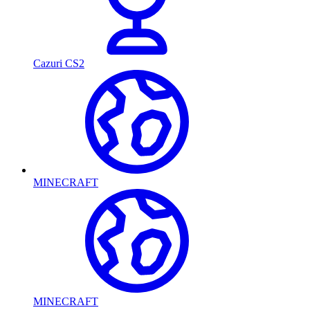
Cazuri CS2
MINECRAFT
MINECRAFT