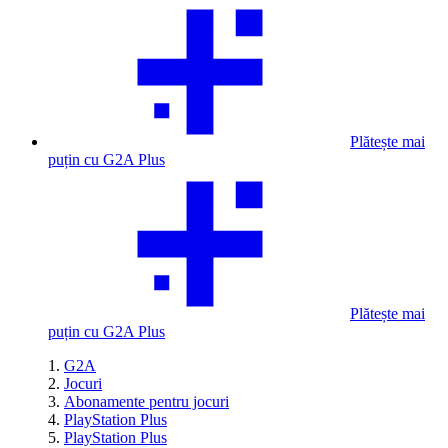
Plătește mai
puțin cu G2A Plus
Plătește mai
puțin cu G2A Plus
G2A
Jocuri
Abonamente pentru jocuri
PlayStation Plus
PlayStation Plus