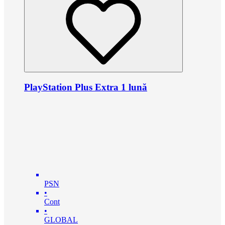
PlayStation Plus Extra 1 lună
PSN
•
Cont
•
GLOBAL