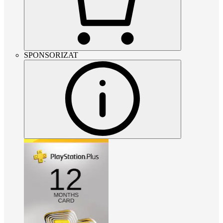
SPONSORIZAT