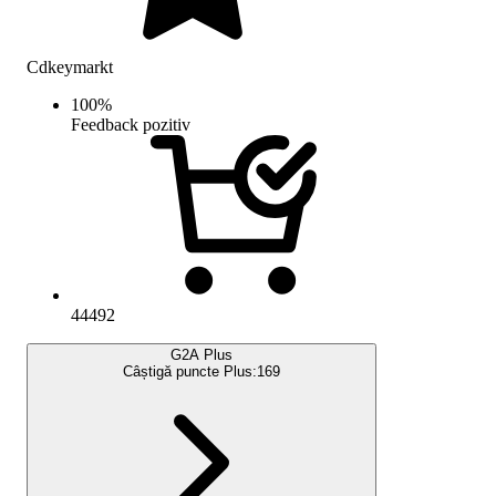
Cdkeymarkt
100
%
Feedback pozitiv
44492
G2A Plus
Câștigă puncte Plus:
169