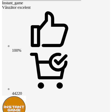
Instant_game
Vânzător excelent
100%
44220