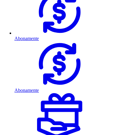
Abonamente
Abonamente