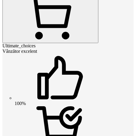
Ultimate_choices
Vânzător excelent
100%