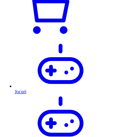
Jocuri