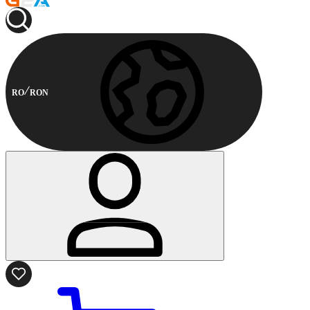
RO
RON