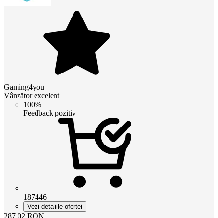
Gaming4you
Vânzător excelent
100%
Feedback pozitiv
187446
Vezi detaliile ofertei
287.02
RON