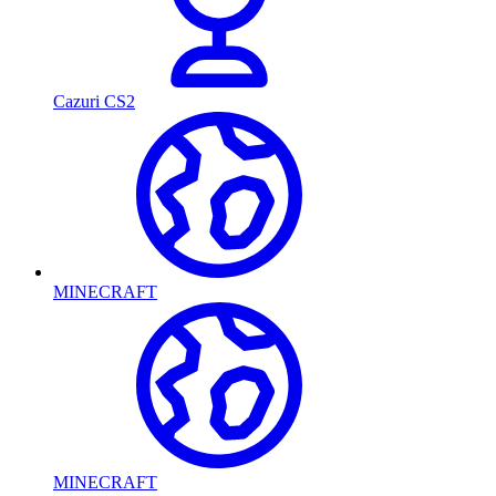
Cazuri CS2
MINECRAFT
MINECRAFT