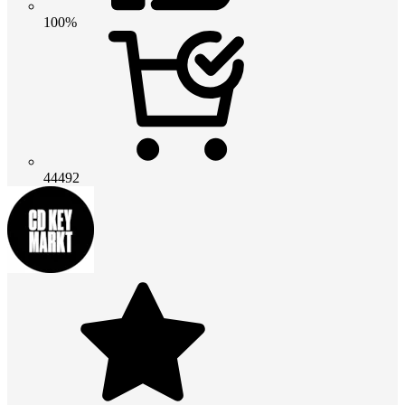
100%
44492