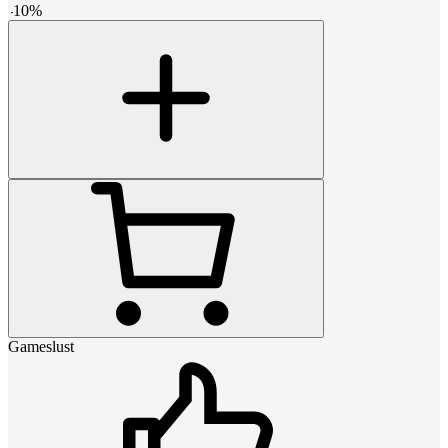
-
10
%
Gameslust