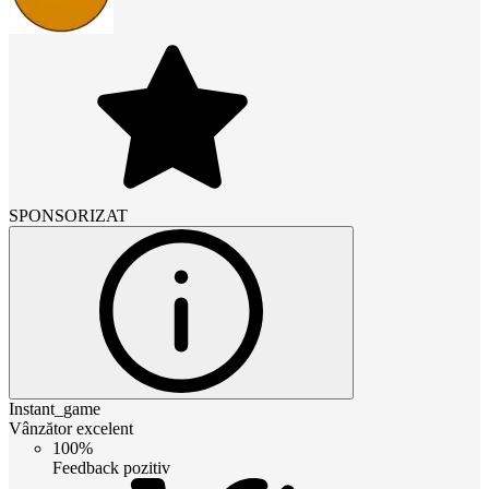
SPONSORIZAT
Instant_game
Vânzător excelent
100%
Feedback pozitiv