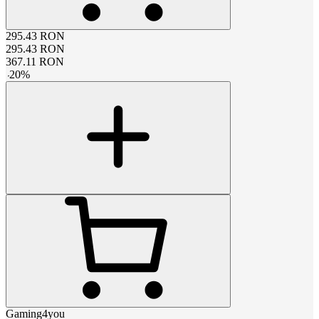
295.43
RON
295.43
RON
367.11
RON
-
20
%
Gaming4you