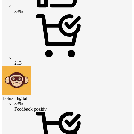
83%
213
Lotus_digital
83%
Feedback pozitiv