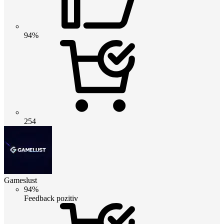
94%
254
Gameslust
94%
Feedback pozitiv