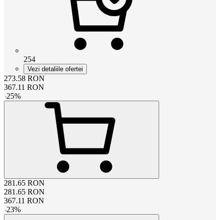
254
Vezi detaliile ofertei
273.58
RON
367.11
RON
-
25
%
281.65
RON
281.65
RON
367.11
RON
-
23
%