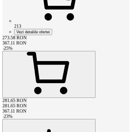
213
Vezi detaliile ofertei
273.58
RON
367.11
RON
-
25
%
281.65
RON
281.65
RON
367.11
RON
-
23
%