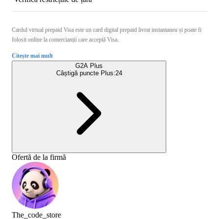
Cardul virtual prepaid Visa este un card digital prepaid livrat instantaneu și poate fi
folosit online la comercianții care acceptă Visa.
Citește mai mult
G2A Plus
Câștigă puncte Plus:
24
Ofertă de la firmă
The_code_store