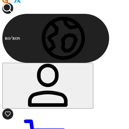
RO
RON