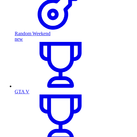
Random Weekend
new
GTA V