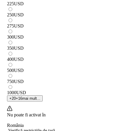
225
USD
250
USD
275
USD
300
USD
350
USD
400
USD
500
USD
750
USD
1000
USD
+
20
+
16
mai mult...
Nu poate fi activat în
România
Verifică restricțiile de țară