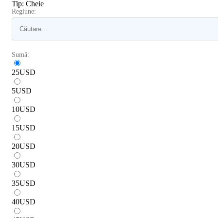
Tip
:
Cheie
Regiune:
Sumă:
25
USD
5
USD
10
USD
15
USD
20
USD
30
USD
35
USD
40
USD