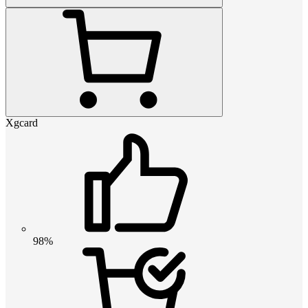
Xgcard
98%