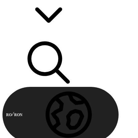
RO
RON