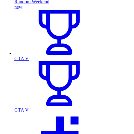
Random Weekend
new
GTA V
GTA V