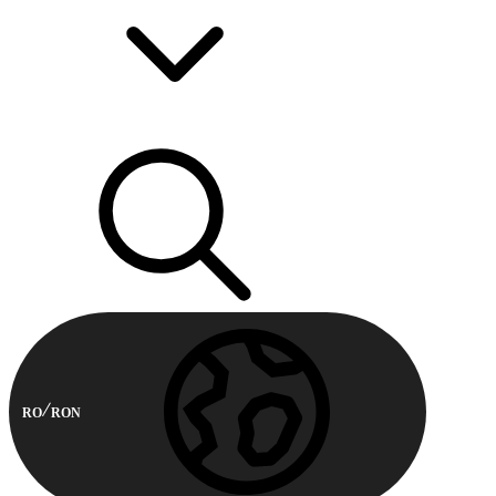
RO
RON