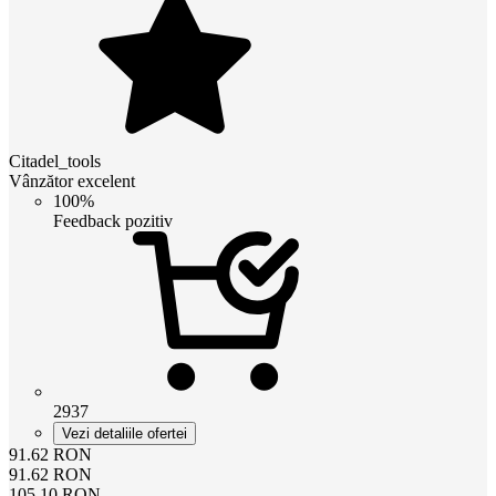
Citadel_tools
Vânzător excelent
100%
Feedback pozitiv
2937
Vezi detaliile ofertei
91.62
RON
91.62
RON
105.10
RON