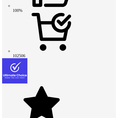
100%
102506