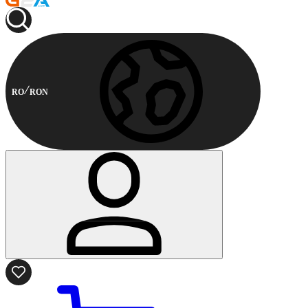
RO
RON