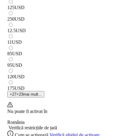
125
USD
250
USD
12.5
USD
11
USD
85
USD
95
USD
120
USD
175
USD
+
27
+
23
mai mult...
Nu poate fi activat în
România
Verifică restricțiile de țară
Cum se activează
Verifică ghidul de activare