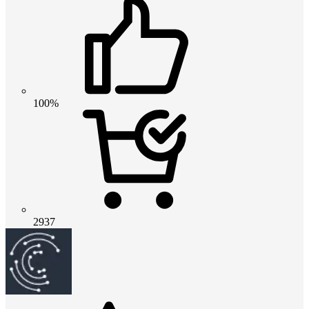
100%
2937