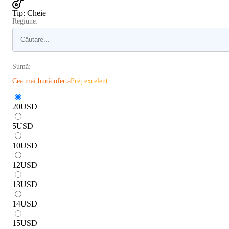
Tip
:
Cheie
Regiune:
Sumă:
Cea mai bună ofertă
Preț excelent
20
USD
5
USD
10
USD
12
USD
13
USD
14
USD
15
USD