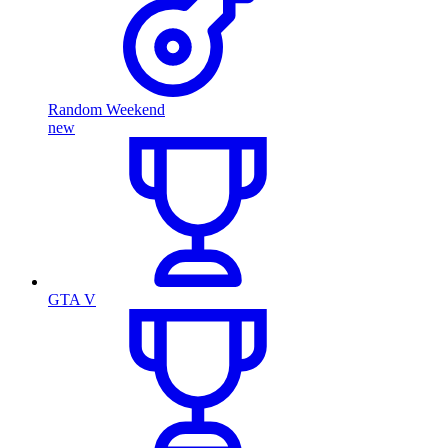
Random Weekend
new
GTA V