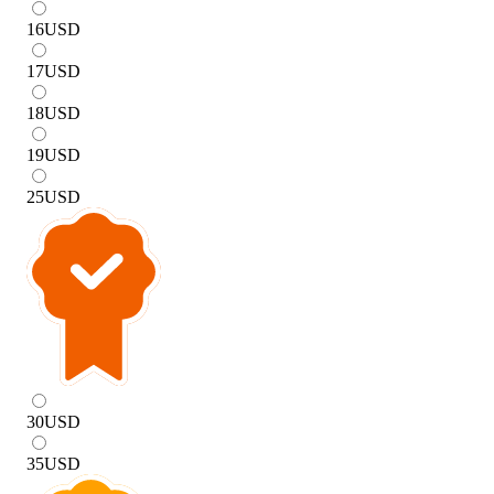
16
USD
17
USD
18
USD
19
USD
25
USD
30
USD
35
USD