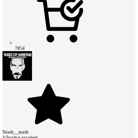
7854
Noob__noob
Vânzător excelent