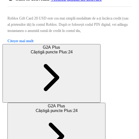
Roblox Gift Card 20 USD este cea mai simplă modalitate de a-ți încărca credit (sau
al prietenilor tăi) în contul Roblox. După ce folosești codul PIN digital, vei adăuga
instantaneu o anumită sumă de credit în contul tău,
Citește mai mult
G2A Plus
Câștigă puncte Plus:
24
G2A Plus
Câștigă puncte Plus:
24