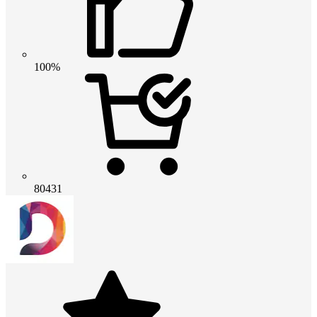
100%
80431