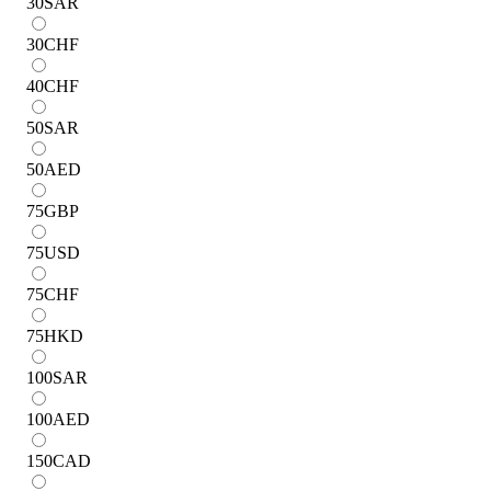
30
SAR
30
CHF
40
CHF
50
SAR
50
AED
75
GBP
75
USD
75
CHF
75
HKD
100
SAR
100
AED
150
CAD