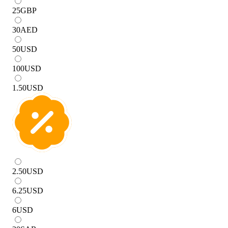
25
GBP
30
AED
50
USD
100
USD
1.50
USD
2.50
USD
6.25
USD
6
USD