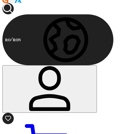
RO
RON