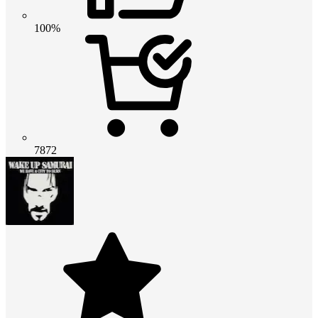
100%
7872