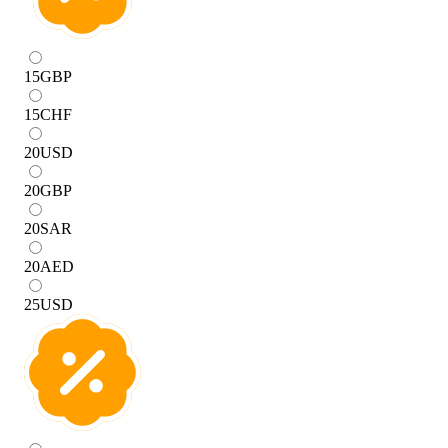
15
GBP
15
CHF
20
USD
20
GBP
20
SAR
20
AED
25
USD