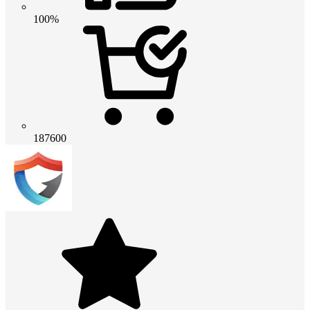
100%
187600