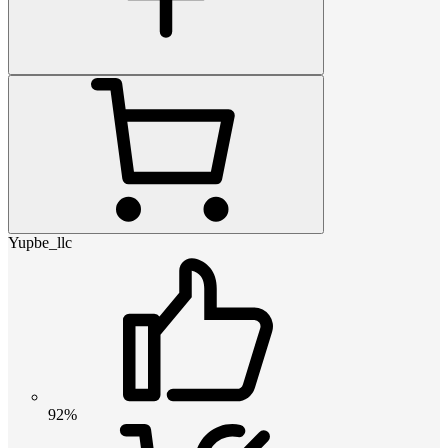
Yupbe_llc
92%