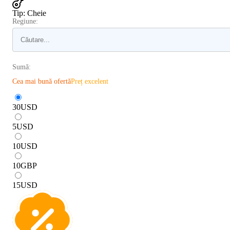
Tip
:
Cheie
Regiune:
Sumă:
Cea mai bună ofertă
Preț excelent
30
USD
5
USD
10
USD
10
GBP
15
USD