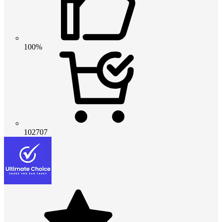
100%
102707