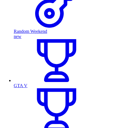
Random Weekend
new
GTA V