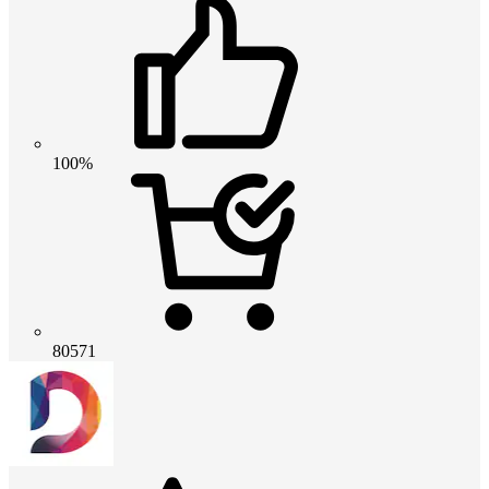
100%
80571