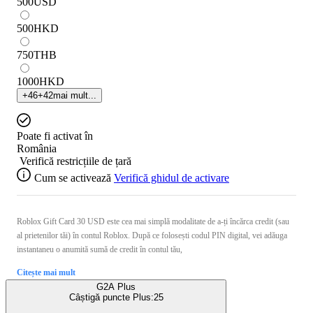
500
USD
500
HKD
750
THB
1000
HKD
+
46
+
42
mai mult...
Poate fi activat în
România
Verifică restricțiile de țară
Cum se activează
Verifică ghidul de activare
Roblox Gift Card 30 USD este cea mai simplă modalitate de a-ți încărca credit (sau
al prietenilor tăi) în contul Roblox. După ce folosești codul PIN digital, vei adăuga
instantaneu o anumită sumă de credit în contul tău,
Citește mai mult
G2A Plus
Câștigă puncte Plus:
25