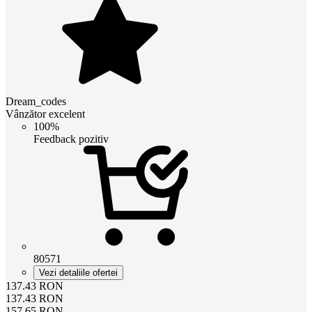
Dream_codes
Vânzător excelent
100%
Feedback pozitiv
80571
Vezi detaliile ofertei
137.43
RON
137.43
RON
157.65
RON