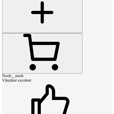
Noob__noob
Vânzător excelent