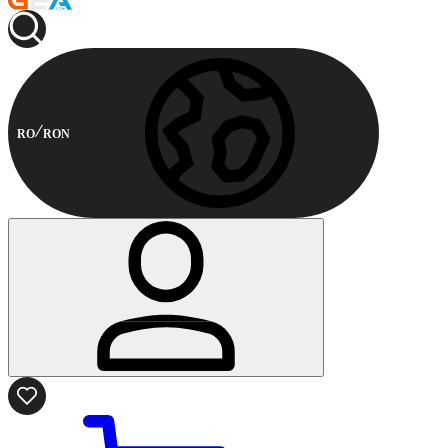
RO
RON