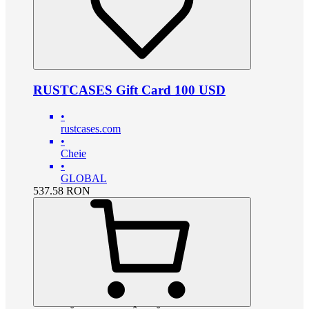
RUSTCASES Gift Card 100 USD
•
rustcases.com
•
Cheie
•
GLOBAL
537.58
RON