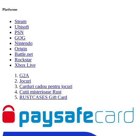
Platforme
Steam
Ubisoft
PSN
GOG
Nintendo
Origin
Battle.net
Rockstar
Xbox Live
G2A
Jocuri
Carduri cadou pentru jocuri
Cutii misterioase Rust
RUSTCASES Gift Card