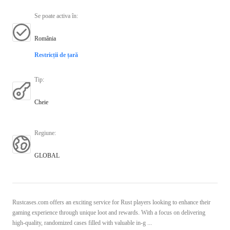
Se poate activa în
:
România
Restricții de țară
Tip
:
Cheie
Regiune
:
GLOBAL
Rustcases.com offers an exciting service for Rust players looking to enhance their
gaming experience through unique loot and rewards. With a focus on delivering
high-quality, randomized cases filled with valuable in-g ...