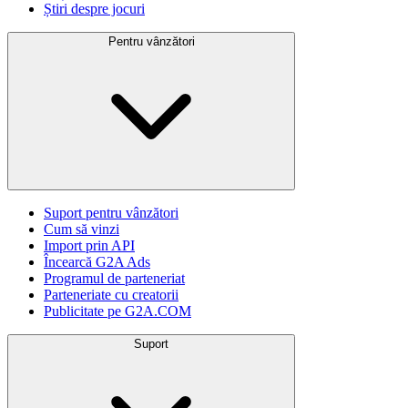
Știri despre jocuri
Pentru vânzători
Suport pentru vânzători
Cum să vinzi
Import prin API
Încearcă G2A Ads
Programul de parteneriat
Parteneriate cu creatorii
Publicitate pe G2A.COM
Suport