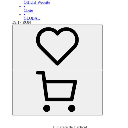
Official Website
•
Cheie
•
GLOBAL
39.17
RON
1
în afară de 1 articol