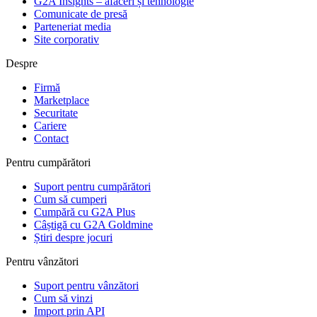
G2A Insights – afaceri și tehnologie
Comunicate de presă
Parteneriat media
Site corporativ
Despre
Firmă
Marketplace
Securitate
Cariere
Contact
Pentru cumpărători
Suport pentru cumpărători
Cum să cumperi
Cumpără cu G2A Plus
Câștigă cu G2A Goldmine
Știri despre jocuri
Pentru vânzători
Suport pentru vânzători
Cum să vinzi
Import prin API