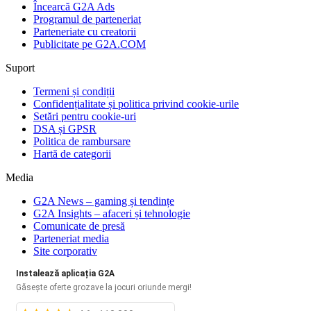
Încearcă G2A Ads
Programul de parteneriat
Parteneriate cu creatorii
Publicitate pe G2A.COM
Suport
Termeni și condiții
Confidențialitate și politica privind cookie-urile
Setări pentru cookie-uri
DSA și GPSR
Politica de rambursare
Hartă de categorii
Media
G2A News – gaming și tendințe
G2A Insights – afaceri și tehnologie
Comunicate de presă
Parteneriat media
Site corporativ
Instalează aplicația G2A
Găsește oferte grozave la jocuri oriunde mergi!