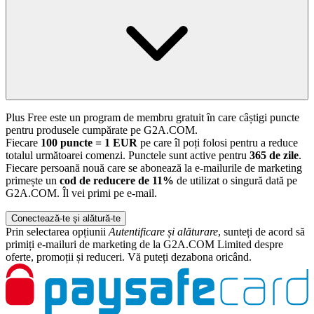
Plus Free este un program de membru gratuit în care câștigi puncte
pentru produsele cumpărate pe G2A.COM.
Fiecare
100 puncte = 1 EUR
pe care îl poți folosi pentru a reduce
totalul următoarei comenzi. Punctele sunt active pentru
365 de zile
.
Fiecare persoană nouă care se abonează la e-mailurile de marketing
primește un
cod de reducere de 11%
de utilizat o singură dată pe
G2A.COM. Îl vei primi pe e-mail.
Conectează-te și alătură-te
Prin selectarea opțiunii
Autentificare și alăturare
, sunteți de acord să
primiți e-mailuri de marketing de la G2A.COM Limited despre
oferte, promoții și reduceri. Vă puteți dezabona oricând.