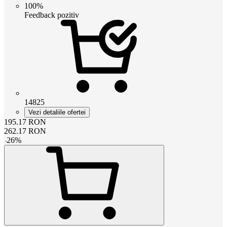
100%
Feedback pozitiv
14825
Vezi detaliile ofertei
195.17
RON
262.17
RON
-
26
%