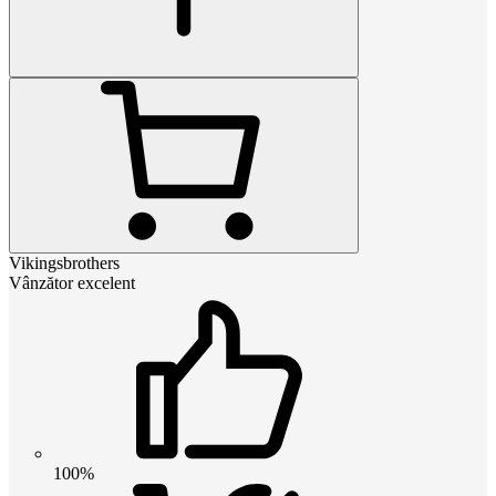
Vikingsbrothers
Vânzător excelent
100%