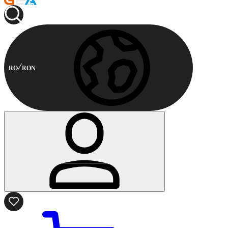
RO
RON