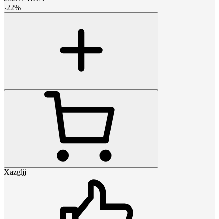
-
22
%
Xazgljj