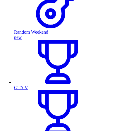
Random Weekend
new
GTA V