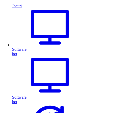
Jocuri
Software
hot
Software
hot