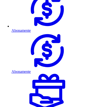
Abonamente
Abonamente