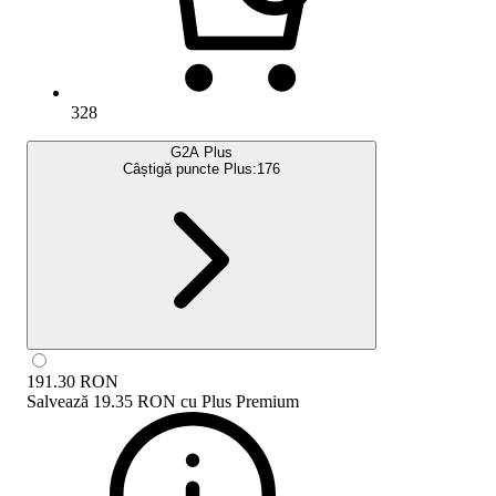
328
G2A Plus
Câștigă puncte Plus:
176
191.30
RON
Salvează
19.35 RON
cu
Plus Premium