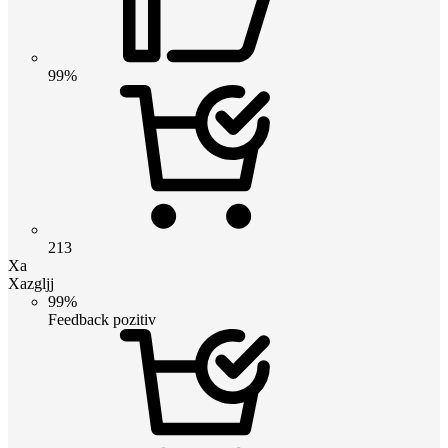
99%
213
Xa
Xazgljj
99%
Feedback pozitiv