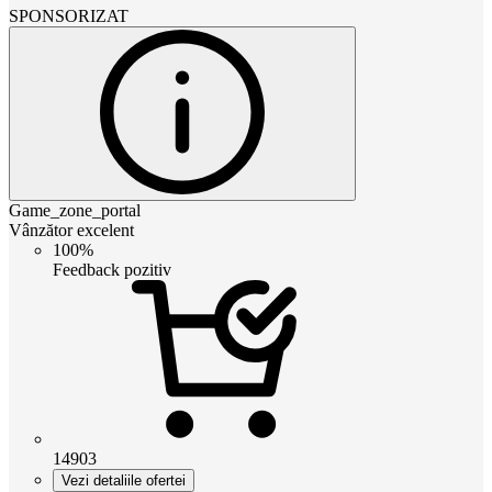
SPONSORIZAT
Game_zone_portal
Vânzător excelent
100%
Feedback pozitiv
14903
Vezi detaliile ofertei