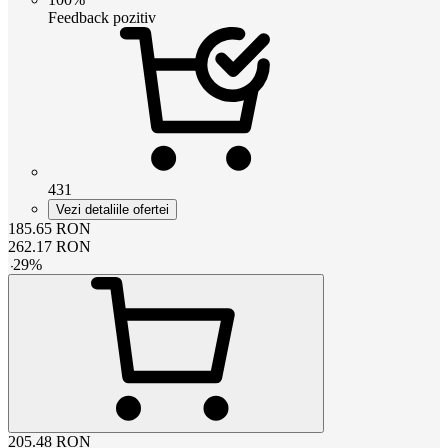
Feedback pozitiv
431
Vezi detaliile ofertei
185.65
RON
262.17
RON
-
29
%
205.48
RON