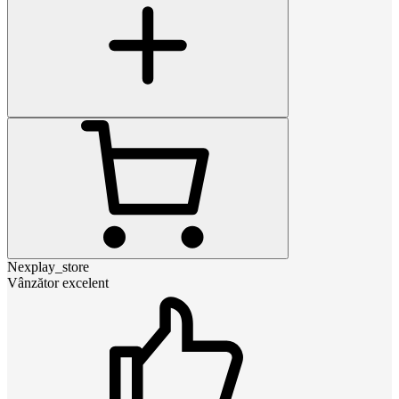
Nexplay_store
Vânzător excelent