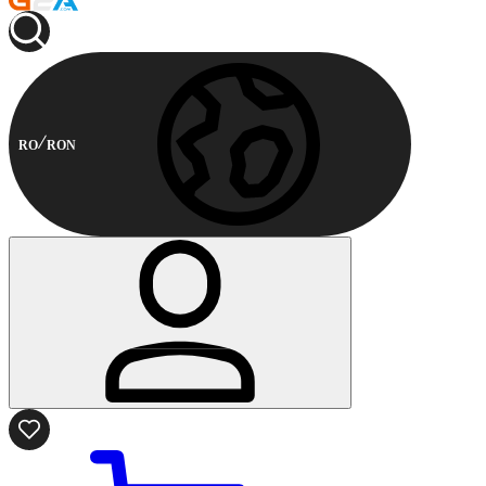
RO
RON