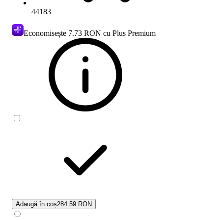
44183
Economisește
7.73 RON
cu Plus Premium
Adaugă în coș
284.59 RON