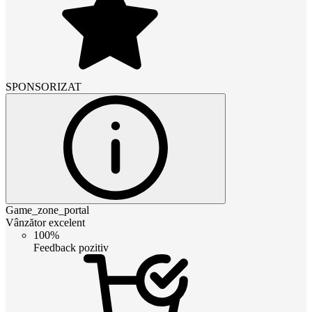
SPONSORIZAT
Game_zone_portal
Vânzător excelent
100%
Feedback pozitiv