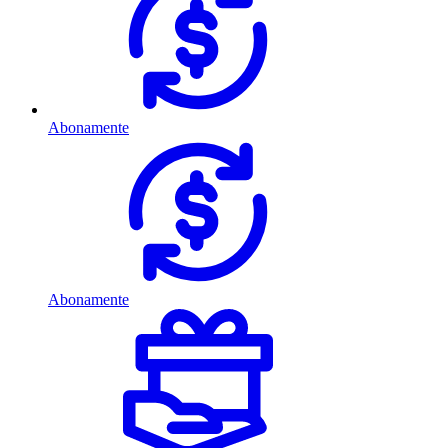
Abonamente
Abonamente