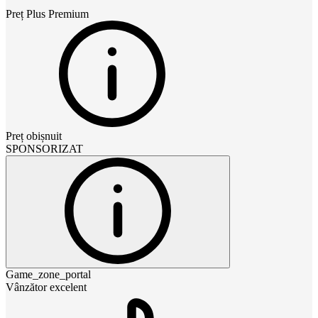
Preț
Plus Premium
Preț obișnuit
SPONSORIZAT
Game_zone_portal
Vânzător excelent