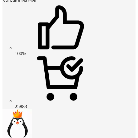
Vânzător excelent
100%
25883