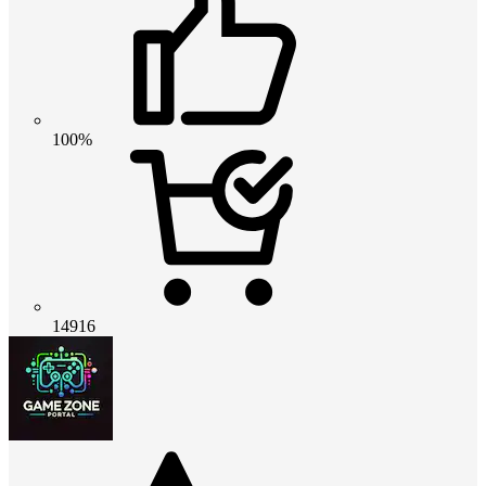
100%
14916