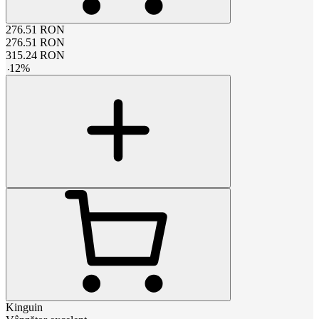
276.51
RON
276.51
RON
315.24
RON
-
12
%
Kinguin