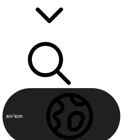
RO
RON