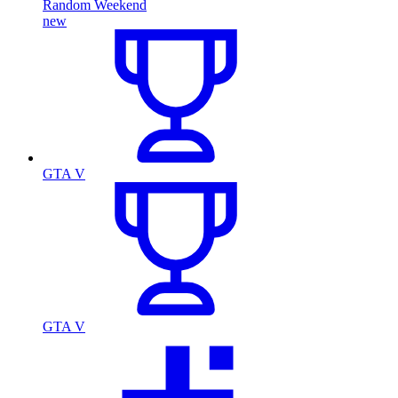
Random Weekend
new
GTA V
GTA V