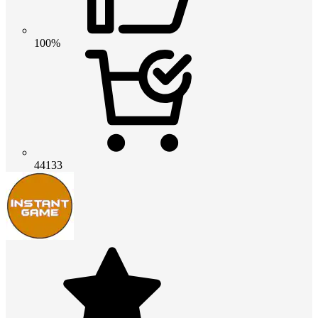
100%
44133