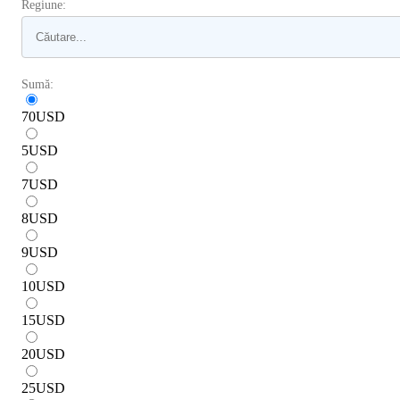
Regiune:
Sumă:
70
USD
5
USD
7
USD
8
USD
9
USD
10
USD
15
USD
20
USD
25
USD