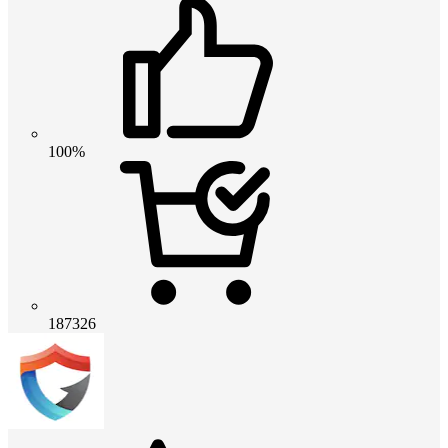
100%
187326