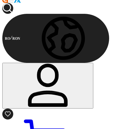
RO
RON