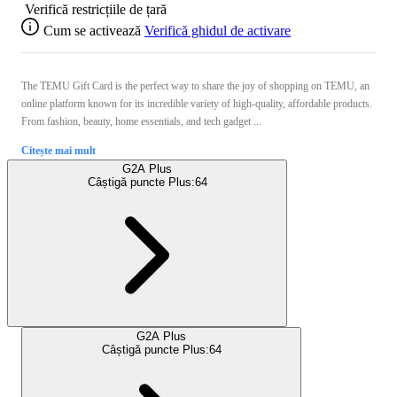
Verifică restricțiile de țară
Cum se activează
Verifică ghidul de activare
The TEMU Gift Card is the perfect way to share the joy of shopping on TEMU, an
online platform known for its incredible variety of high-quality, affordable products.
From fashion, beauty, home essentials, and tech gadget ...
Citește mai mult
G2A Plus
Câștigă puncte Plus:
64
G2A Plus
Câștigă puncte Plus:
64