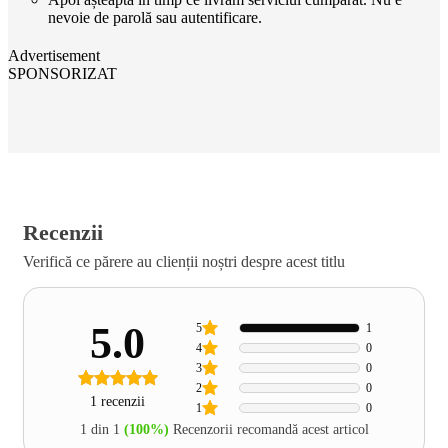
nevoie de parolă sau autentificare.
Advertisement
SPONSORIZAT
Recenzii
Verifică ce părere au clienții noștri despre acest titlu
5.0
5
1
4
0
3
0
2
0
1 recenzii
1
0
1 din 1
(100%)
Recenzorii recomandă acest articol