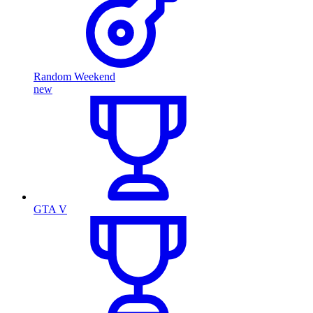
Random Weekend
new
GTA V