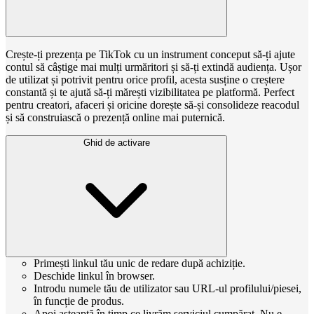
Crește-ți prezența pe TikTok cu un instrument conceput să-ți ajute
contul să câștige mai mulți urmăritori și să-ți extindă audiența. Ușor
de utilizat și potrivit pentru orice profil, acesta susține o creștere
constantă și te ajută să-ți mărești vizibilitatea pe platformă. Perfect
pentru creatori, afaceri și oricine dorește să-și consolideze reacodul
și să construiască o prezență online mai puternică.
Ghid de activare
Primești linkul tău unic de redare după achiziție.
Deschide linkul în browser.
Introdu numele tău de utilizator sau URL-ul profilului/piesei,
în funcție de produs.
Apoi așteaptă în timp ce livrăm serviciul cumpărat. Nu e