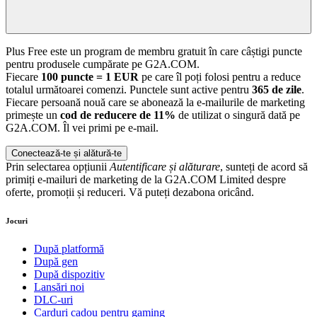
Plus Free este un program de membru gratuit în care câștigi puncte
pentru produsele cumpărate pe G2A.COM.
Fiecare
100 puncte = 1 EUR
pe care îl poți folosi pentru a reduce
totalul următoarei comenzi. Punctele sunt active pentru
365 de zile
.
Fiecare persoană nouă care se abonează la e-mailurile de marketing
primește un
cod de reducere de 11%
de utilizat o singură dată pe
G2A.COM. Îl vei primi pe e-mail.
Conectează-te și alătură-te
Prin selectarea opțiunii
Autentificare și alăturare
, sunteți de acord să
primiți e-mailuri de marketing de la G2A.COM Limited despre
oferte, promoții și reduceri. Vă puteți dezabona oricând.
Jocuri
După platformă
După gen
După dispozitiv
Lansări noi
DLC-uri
Carduri cadou pentru gaming