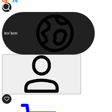
RO
RON