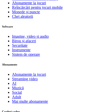
Abonamente la jocuri
Reîncărcări pentru jocuri mobile
Monede și puncte
Chei aleatorii
Software
Imagine, video și audio
Birou și afaceri
Securitate
Instrumente
Sistem de operare
Abonamente
Abonamente la jocuri
Streaming video
AI
Muzică
Social
Adult
Mai multe abonamente
Carduri cadou