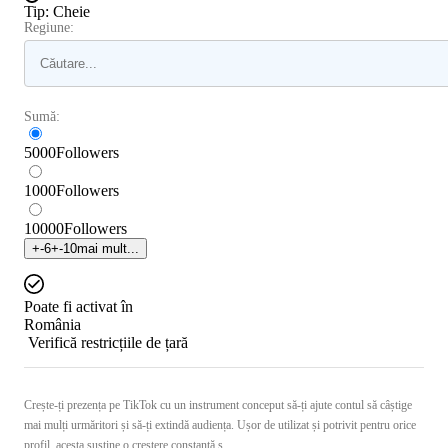
Tip
:
Cheie
Regiune:
Sumă:
5000
Followers
1000
Followers
10000
Followers
+
-6
+
-10
mai mult...
Poate fi activat în
România
Verifică restricțiile de țară
Crește-ți prezența pe TikTok cu un instrument conceput să-ți ajute contul să câștige
mai mulți urmăritori și să-ți extindă audiența. Ușor de utilizat și potrivit pentru orice
profil, acesta susține o creștere constantă ș ...