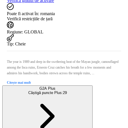
Verifică ghidul de activare
Poate fi activat în:
romania
Verifică restricțiile de țară
Regiune
:
GLOBAL
Tip
:
Cheie
The year is 1989 and deep in the sweltering heat of the Mayan jungle, camouflaged
among the Inca ruins, Ernesto Cruz catches his breath for a few moments and
admires his handiwork, bodies strewn across the temple ruins, ...
Citește mai mult
G2A Plus
Câștigă puncte Plus:
29