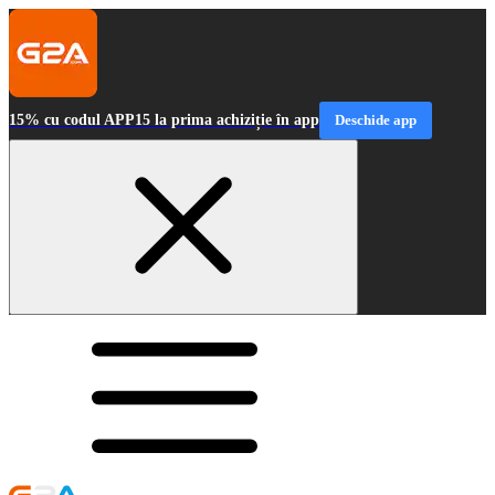
15% cu codul APP15 la prima achiziție în app
Deschide app