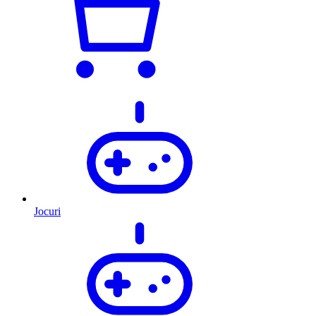
Jocuri