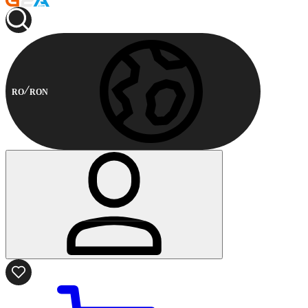
RO
RON