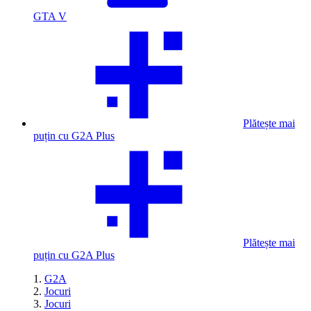
GTA V
Plătește mai
puțin cu G2A Plus
Plătește mai
puțin cu G2A Plus
G2A
Jocuri
Jocuri