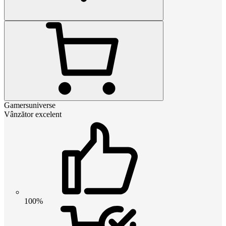
Gamersuniverse
Vânzător excelent
100%