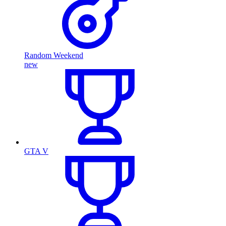
Random Weekend
new
GTA V