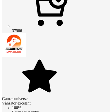
37586
Gamersuniverse
Vânzător excelent
100%