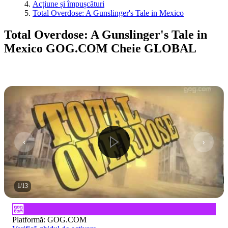
Acțiune și împușcături
Total Overdose: A Gunslinger's Tale in Mexico
Total Overdose: A Gunslinger's Tale in
Mexico GOG.COM Cheie GLOBAL
1
/
13
Platformă
:
GOG.COM