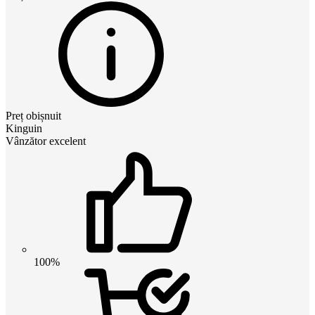
Preț obișnuit
Kinguin
Vânzător excelent
100%