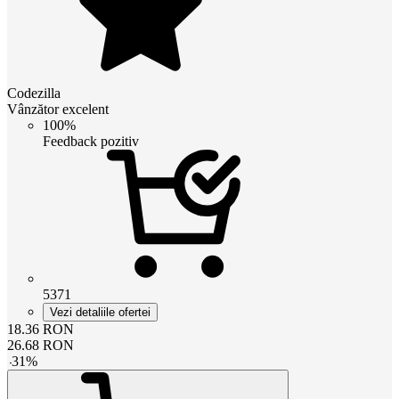
Codezilla
Vânzător excelent
100%
Feedback pozitiv
5371
Vezi detaliile ofertei
18.36
RON
26.68
RON
-
31
%