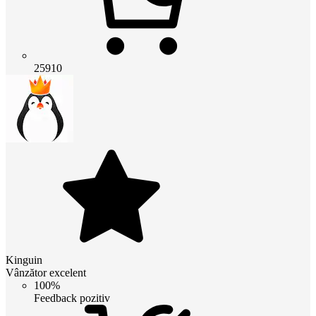
25910
Kinguin
Vânzător excelent
100%
Feedback pozitiv