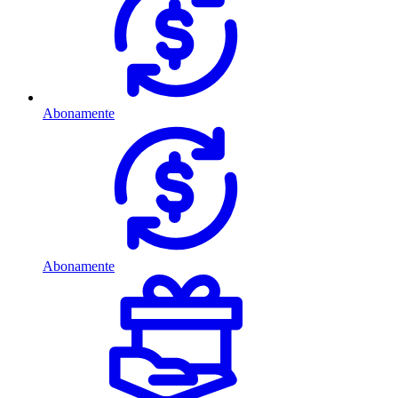
Abonamente
Abonamente