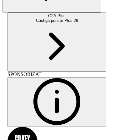
G2A Plus
Câștigă puncte Plus:
29
SPONSORIZAT