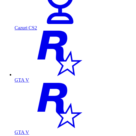
Cazuri CS2
GTA V
GTA V