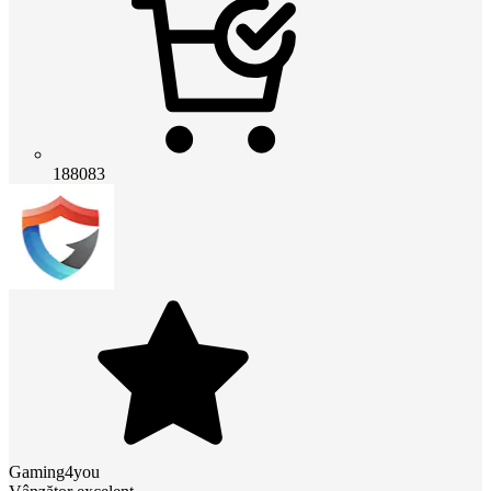
188083
Gaming4you