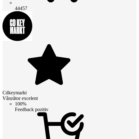
44457
Cdkeymarkt
Vânzător excelent
100%
Feedback pozitiv