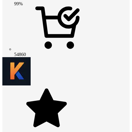
99%
54860