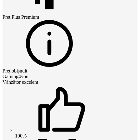
Preț
Plus Premium
Preț obișnuit
Gaming4you
Vânzător excelent
100%