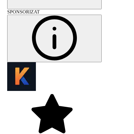
SPONSORIZAT