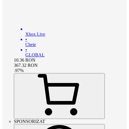
Xbox Live
•
Cheie
•
GLOBAL
10.36
RON
367.32
RON
-
97
%
SPONSORIZAT