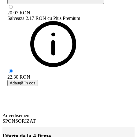
20.07
RON
Salvează
2.17 RON
cu
Plus Premium
22.30
RON
Adaugă în coș
Advertisement
SPONSORIZAT
Oferte de la 4 firme